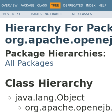
OVERVIEW
PACKAGE
CLASS
TREE
DEPRECATED
INDEX
HELP
PREV
NEXT
FRAMES
NO FRAMES
ALL CLASSES
Hierarchy For Pac
org.apache.openej
Package Hierarchies:
All Packages
Class Hierarchy
java.lang.Object
org.apache.openejb.