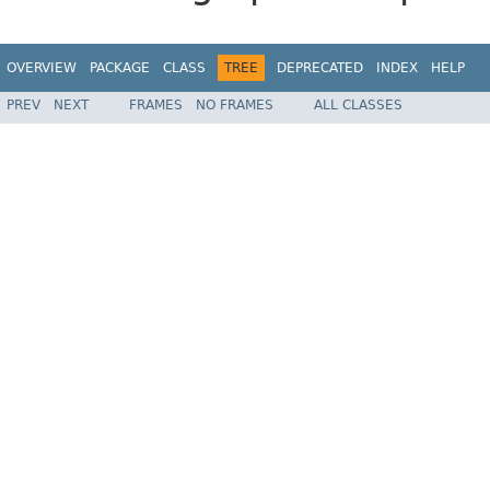
OVERVIEW
PACKAGE
CLASS
TREE
DEPRECATED
INDEX
HELP
PREV
NEXT
FRAMES
NO FRAMES
ALL CLASSES