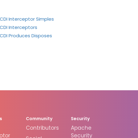
CDI Interceptor Simples
CDI Interceptors
CDI Produces Disposes
s
Community
Security
Contributors
Apache
ptor
Security