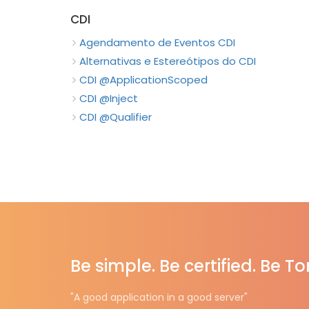
CDI
Agendamento de Eventos CDI
Alternativas e Estereótipos do CDI
CDI @ApplicationScoped
CDI @Inject
CDI @Qualifier
Be simple. Be certified. Be T
"A good application in a good server"