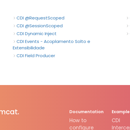
CDI @RequestScoped
CDI @SessionScoped
CDI Dynamic Inject
CDI Events - Acoplamento Solto e
Extensibilidade
CDI Field Producer
omcat.
Documentation
Example
How to
CDI
configure
Interce