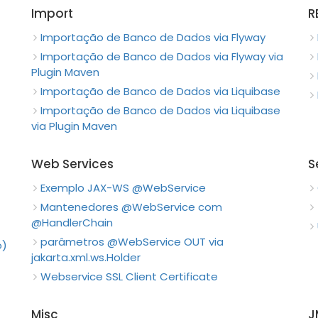
Import
R
Importação de Banco de Dados via Flyway
Importação de Banco de Dados via Flyway via
Plugin Maven
Importação de Banco de Dados via Liquibase
Importação de Banco de Dados via Liquibase
via Plugin Maven
Web Services
S
Exemplo JAX-WS @WebService
Mantenedores @WebService com
@HandlerChain
parâmetros @WebService OUT via
o)
jakarta.xml.ws.Holder
Webservice SSL Client Certificate
Misc
J