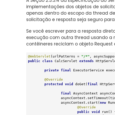
A Seção 2.3.3.4 da Especificação do Se
implementações dos objetos de solicita
apenas dentro do escopo da thread de 
solicitação e resposta seja seguro para
Se você escrever para a resposta diret
execução com outra thread usando a res
contêineres reciclam o objeto Request 
@WebServlet
(urlPatterns = 
"/*"
, asyncSuppo
public
class
CalcServlet
extends
HttpServl
private
final
 ExecutorService exec
@Override
protected
void
doGet
(
final
 HttpSer
final
 AsyncContext asyncCo
		asyncContext.setTimeout(timeout);

		asyncContext.start(
new
 Run
@Override
public
void
run
()