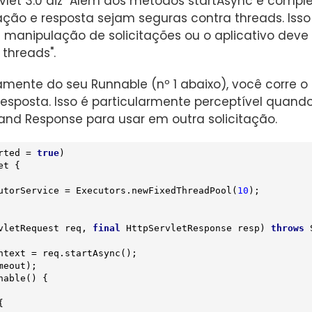
rvlet 3.0 diz "Além dos métodos startAsync e compl
ção e resposta sejam seguras contra threads. Isso
manipulação de solicitações ou o aplicativo deve 
 threads".
amente do seu Runnable (nº 1 abaixo), você corre o
posta. Isso é particularmente perceptível quando o
and Response para usar em outra solicitação.
rted = 
true
et
{

utorService = Executors.newFixedThreadPool(
10
);

vletRequest req, 
final
 HttpServletResponse resp)
throws
 
ntext = req.startAsync();

nable() {

{
