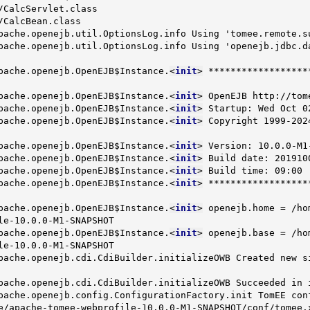
<
init
>
 ******************
pache.openejb.OpenEJB$Instance.
<
init
>
 OpenEJB http://tome
pache.openejb.OpenEJB$Instance.
<
init
>
 Startup: Wed Oct 0
pache.openejb.OpenEJB$Instance.
<
init
>
 Copyright 1999-202
pache.openejb.OpenEJB$Instance.
<
init
>
 Version: 10.0.0-M1-
pache.openejb.OpenEJB$Instance.
<
init
>
 Build date: 2019100
pache.openejb.OpenEJB$Instance.
<
init
>
 Build time: 09:00

pache.openejb.OpenEJB$Instance.
<
init
>
 ******************
pache.openejb.OpenEJB$Instance.
<
init
>
 openejb.home = /ho
e-10.0.0-M1-SNAPSHOT

pache.openejb.OpenEJB$Instance.
<
init
>
 openejb.base = /home/daniel/git/apache/tomee/examples/async-servlet/target/tomee/apache-tomee-webprofile-10.0.0-M1-SNAPSHOT
02-Oct-2019 21:14:39.759 INFO [main] org.apache.openejb.cdi.CdiBuilder.initializeOWB Created new singletonService org.apache.openejb.cdi.ThreadSingletonServiceImpl@16d81d4a
02-Oct-2019 21:14:39.768 INFO [main] org.apache.openejb.cdi.CdiBuilder.initializeOWB Succeeded in installing singleton service
02-Oct-2019 21:14:39.938 INFO [main] org.apache.openejb.config.ConfigurationFactory.init TomEE configuration file is '/home/daniel/git/apache/tomee/examples/async-servlet/target/tomee/apache-tomee-webprofile-10.0.0-M1-SNAPSHOT/conf/tomee.xml'
Oct 02, 2019 9:14:41 PM org.apache.openejb.client.EventLogger log
INFO: RemoteInitialContextCreated{providerUri=http://localhost:45619/tomee/ejb}
02-Oct-2019 21:14:42.218 INFO [main] org.apache.openejb.config.ConfigurationFactory.configureService Configuring Service(id=Tomcat Security Service, type=SecurityService, provider-id=Tomcat Security Service)
02-Oct-2019 21:14:42.243 INFO [main] org.apache.openejb.config.ConfigurationFactory.configureService Configuring Service(id=Default Transaction Manager, type=TransactionManager, provider-id=Default Transaction Manager)
02-Oct-2019 21:14:42.250 INFO [main] org.apache.openejb.util.OptionsLog.info Using 'openejb.system.apps=true'
02-Oct-2019 21:14:42.275 INFO [main] org.apache.openejb.config.ConfigurationFactory.configureService Configuring Service(id=Default Singleton Container, type=Container, provider-id=Default Singleton Container)
02-Oct-2019 21:14:42.307 INFO [main] org.apache.openejb.assembler.classic.Assembler.createRecipe Creating TransactionManager(id=Default Transaction Manager)
02-Oct-2019 21:14:42.426 INFO [main] org.apache.openejb.assembler.classic.Assembler.createRecipe Creating SecurityService(id=Tomcat Security Service)
02-Oct-2019 21:14:42.505 INFO [main] org.apache.openejb.assembler.classic.Assembler.createRecipe Creating Container(id=Default Singleton Container)
02-Oct-2019 21:14:42.576 INFO [main] org.apache.openejb.assembler.classic.Assembler.createApplication Assembling app: openejb
02-Oct-2019 21:14:42.772 INFO [main] org.apache.openejb.util.OptionsLog.info Using 'openejb.jndiname.format={deploymentId}{interfaceType.openejbLegacyName}'
02-Oct-2019 21:14:42.796 INFO [main] org.apache.openejb.assembler.classic.JndiBuilder.bind Jndi(name=openejb/DeployerBusinessRemote) --> Ejb(deployment-id=openejb/Deployer)
02-Oct-2019 21:14:42.797 INFO [main] org.apache.openejb.assembler.classic.JndiBuilder.bind Jndi(name=global/openejb/openejb/openejb/Deployer!org.apache.openejb.assembler.Deployer) --> Ejb(deployment-id=openejb/Deployer)
02-Oct-2019 21:14:42.799 INFO [main] org.apache.openejb.assembler.classic.JndiBuilder.bind Jndi(name=global/openejb/openejb/openejb/Deployer) --> Ejb(deployment-id=openejb/Deployer)
02-Oct-2019 21:14:42.802 INFO [main] org.apache.openejb.assembler.classic.JndiBuilder.bind Jndi(name=openejb/ConfigurationInfoBusinessRemote) --> Ejb(deployment-id=openejb/ConfigurationInfo)
02-Oct-2019 21:14:42.803 INFO [main] org.apache.openejb.assembler.classic.JndiBuilder.bind Jndi(name=global/openejb/opene