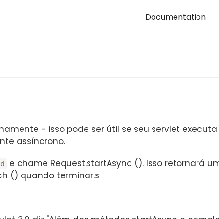
Documentation
namente - isso pode ser útil se seu servlet execu
nte assíncrono.
e chame Request.startAsync (). Isso retornará u
ed
h () quando terminar.s