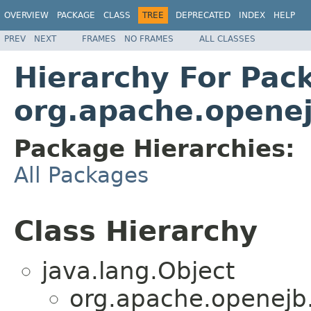
OVERVIEW
PACKAGE
CLASS
TREE
DEPRECATED
INDEX
HELP
PREV
NEXT
FRAMES
NO FRAMES
ALL CLASSES
Hierarchy For Pac
org.apache.openej
Package Hierarchies:
All Packages
Class Hierarchy
java.lang.Object
org.apache.openejb.