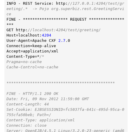
INFO - REST Service: http:
//127.0.0.1:4204/test/gr
eeting/.*  -> Pojo org.superbiz.rest.GreetingServi
ce
FINE - ******************* REQUEST ***************
***

GET http:
//localhost:4204/test/greeting/
Host=localhost:
4204
User-Agent=Apache CXF 
2.7
.0

Connection=keep-alive

Accept=application/xml

Content-Type=*
/*

Pragma=no-cache

Cache-Control=no-cache

**********************************************

FINE - HTTP/1.1 200 OK

Date: Fri, 09 Nov 2012 11:59:00 GMT

Content-Length: 44

Set-Cookie: EJBSESSIONID=fc5037fa-641c-495d-95ca-0
755cfa50beb; Path=/

Content-Type: application/xml

Connection: close

Server: OpenEJB/4.5.1 Linux/3.2.0-23-generic (amd6