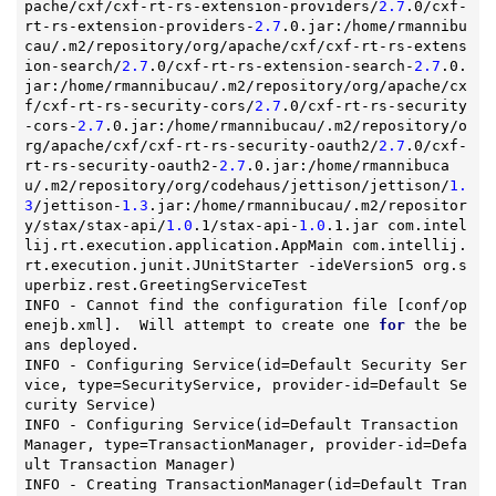
pache/cxf/cxf-rt-rs-extension-providers/
2.7
.0/cxf-
rt-rs-extension-providers-
2.7
.0.jar:/home/rmannibu
cau/.m2/repository/org/apache/cxf/cxf-rt-rs-extens
ion-search/
2.7
.0/cxf-rt-rs-extension-search-
2.7
.0.
jar:/home/rmannibucau/.m2/repository/org/apache/cx
f/cxf-rt-rs-security-cors/
2.7
.0/cxf-rt-rs-security
-cors-
2.7
.0.jar:/home/rmannibucau/.m2/repository/o
rg/apache/cxf/cxf-rt-rs-security-oauth2/
2.7
.0/cxf-
rt-rs-security-oauth2-
2.7
.0.jar:/home/rmannibuca
u/.m2/repository/org/codehaus/jettison/jettison/
1.
3
/jettison-
1.3
.jar:/home/rmannibucau/.m2/repositor
y/stax/stax-api/
1.0
.1/stax-api-
1.0
.1.jar com.intel
lij.rt.execution.application.AppMain com.intellij.
rt.execution.junit.JUnitStarter -ideVersion5 org.s
uperbiz.rest.GreetingServiceTest

INFO - Cannot find the configuration file [conf/op
enejb.xml].  Will attempt to create one 
for
 the be
ans deployed.

INFO - 
Configuring 
Service
(id=Default Security Ser
vice, type=SecurityService, provider-id=Default Se
curity Service)
INFO - Configuring 
Service
(id=Default Transaction 
Manager, type=TransactionManager, provider-id=Defa
ult Transaction Manager)
INFO - Creating 
TransactionManager
(id=Default Tran