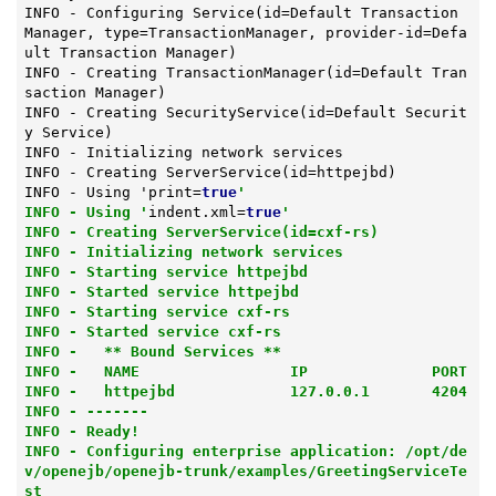
INFO - Configuring 
Service
(id=Default Transaction 
Manager, type=TransactionManager, provider-id=Defa
ult Transaction Manager)
INFO - Creating 
TransactionManager
(id=Default Tran
saction Manager)
INFO - Creating 
SecurityService
(id=Default Securit
y Service)
INFO - Initializing network services

INFO - Creating 
ServerService
(id=httpejbd)
INFO - Using 'print
=
true
'

INFO - Using '
indent.xml=
true
'

INFO - Creating ServerService(id=cxf-rs)

INFO - Initializing network services

INFO - Starting service httpejbd

INFO - Started service httpejbd

INFO - Starting service cxf-rs

INFO - Started service cxf-rs

INFO -   ** Bound Services **

INFO -   NAME                 IP              PORT

INFO -   httpejbd             127.0.0.1       4204

INFO - -------

INFO - Ready!

INFO - Configuring enterprise application: /opt/de
v/openejb/openejb-trunk/examples/GreetingServiceTe
st
