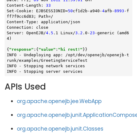
Content-Length: 
33
Set-Cookie: EJBSESSIONID=
50
cf1d2b-a940-
4
afb-
8993
-f
ff7f9cc6d83; Path=/

Content-Type: application/json

Connection: close

Server: OpenEJB/
4.5
.1 Linux/
3.2
.0-
23
-generic (amd6
4)

{
"response"
:{
"value"
:
"hi rest!"
}}

INFO - Undeploying app: /opt/dev/openejb/openejb-t
runk/examples/GreetingServiceTest

INFO - Stopping network services

INFO - Stopping server services
APIs Used
org.apache.openejb.jee.WebApp
org.apache.openejb.junit.ApplicationCompos
org.apache.openejb.junit.Classes