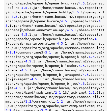
ry/org/apache/openejb/openejb-cxf-rs/
4.5
.1/openejb
-cxf-rs-
4.5
.1.jar:/home/rmannibucau/.m2/repositor
y/org/apache/openejb/openejb-http/
4.5
.1/openejb-ht
tp-
4.5
.1.jar:/home/rmannibucau/.m2/repository/org/
apache/openejb/openejb-core/
4.5
.1/openejb-core-
4.
5
.1.jar:/home/rmannibucau/.m2/repository/org/apach
e/openejb/mbean-annotation-api/
4.5
.1/mbean-annotat
ion-api-
4.5
.1.jar:/home/rmannibucau/.m2/repositor
y/org/apache/openejb/openejb-jpa-integration/
4.5
.
1/openejb-jpa-integration-
4.5
.1.jar:/home/rmannibu
cau/.m2/repository/org/apache/commons/commons-lang
3/
3.1
/commons-lang3-
3.1
.jar:/home/rmannibucau/.m2/
repository/org/apache/openejb/openejb-api/
4.5
.1/op
enejb-api-
4.5
.1.jar:/home/rmannibucau/.m2/reposito
ry/org/apache/openejb/openejb-loader/
4.5
.1/openejb
-loader-
4.5
.1.jar:/home/rmannibucau/.m2/repositor
y/org/apache/openejb/openejb-javaagent/
4.5
.1/opene
jb-javaagent-
4.5
.1.jar:/home/rmannibucau/.m2/repos
itory/org/apache/openejb/openejb-jee/
4.5
.1/openejb
-jee-
4.5
.1.jar:/home/rmannibucau/.m2/repository/co
m/sun/xml/bind/jaxb-impl/
2.1
.13/jaxb-impl-
2.1
.13.j
ar:/home/rmannibucau/.m2/repository/commons-cli/co
mmons-cli/
1.2
/commons-cli-
1.2
.jar:/home/rmannibuca
u/.m2/repository/org/apache/activemq/activemq-ra/
5.7
.0/activemq-ra-
5.7
.0.jar:/home/rmannibucau/.m2/