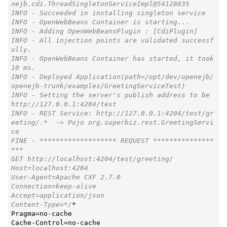
nejb.cdi.ThreadSingletonServiceImpl@54128635

INFO - Succeeded in installing singleton service

INFO - OpenWebBeans Container is starting...

INFO - Adding OpenWebBeansPlugin : [CdiPlugin]

INFO - All injection points are validated successf
ully.

INFO - OpenWebBeans Container has started, it took 
10 ms.

INFO - Deployed Application(path=/opt/dev/openejb/
openejb-trunk/examples/GreetingServiceTest)

INFO - Setting the server's publish address to be 
http://127.0.0.1:4204/test

INFO - REST Service: http://127.0.0.1:4204/test/gr
eeting/.*  -> Pojo org.superbiz.rest.GreetingServi
ce

FINE - ******************* REQUEST ***************
***

GET http://localhost:4204/test/greeting/

Host=localhost:4204

User-Agent=Apache CXF 2.7.0

Connection=keep-alive

Accept=application/json

Content-Type=*/
*

Pragma=no-cache

Cache-Control=no-cache
