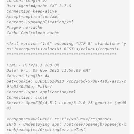
Content-Length=97

User-Agent=Apache CXF 2.7.0

Connection=keep-alive

Accept=application/xml

Content-Type=application/xml

Pragma=no-cache

Cache-Control=no-cache

<?xml version="1.0" encoding="UTF-8" standalone="y
es"?><request><value>Hi REST!</value></request>

**********************************************

FINE - HTTP/1.1 200 OK

Date: Fri, 09 Nov 2012 11:59:00 GMT

Content-Length: 44

Set-Cookie: EJBSESSIONID=7cb2246d-5738-4a85-aac5-c
0fb5340d36a; Path=/

Content-Type: application/xml

Connection: close

Server: OpenEJB/4.5.1 Linux/3.2.0-23-generic (amd6
4)

<response><value>hi rest!</value></response>

INFO - Undeploying app: /opt/dev/openejb/openejb-t
runk/examples/GreetingServiceTest
