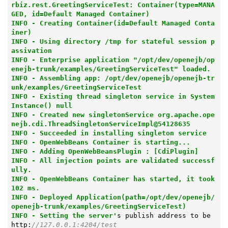
rbiz.rest.GreetingServiceTest: Container(type=MANA
GED, id=Default Managed Container)

INFO - Creating Container(id=Default Managed Conta
iner)

INFO - Using directory /tmp for stateful session p
assivation

INFO - Enterprise application "/opt/dev/openejb/op
enejb-trunk/examples/GreetingServiceTest" loaded.

INFO - Assembling app: /opt/dev/openejb/openejb-tr
unk/examples/GreetingServiceTest

INFO - Existing thread singleton service in System
Instance() null

INFO - Created new singletonService org.apache.ope
nejb.cdi.ThreadSingletonServiceImpl@54128635

INFO - Succeeded in installing singleton service

INFO - OpenWebBeans Container is starting...

INFO - Adding OpenWebBeansPlugin : [CdiPlugin]

INFO - All injection points are validated successf
ully.

INFO - OpenWebBeans Container has started, it took 
102 ms.

INFO - Deployed Application(path=/opt/dev/openejb/
openejb-trunk/examples/GreetingServiceTest)

INFO - Setting the server'
s publish address to be 
http:
//127.0.0.1:4204/test