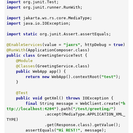
import
import
 org.junit.runner.RunWith;

import
import
 java.io.IOException;

import
static
 org.junit.Assert.assertEquals;

@EnableServices
(value = 
"jaxrs"
, httpDebug = 
true
@RunWith
public
class
GreetingServiceTest
{

@Module
@Classes
(GreetingService.class)

public
 WebApp 
app
()
{

return
new
 WebApp().contextRoot(
"test"
);

    }

@Test
public
void
getXml
()
throws
 IOException 
{

final
 String message = WebClient.create(
"h
ttp://localhost:4204"
).path(
"/test/greeting/"
)

                .accept(MediaType.APPLICATION_XML_
TYPE)

                .get(Response.class).getValue();

        assertEquals(
"Hi REST!"
, message);
