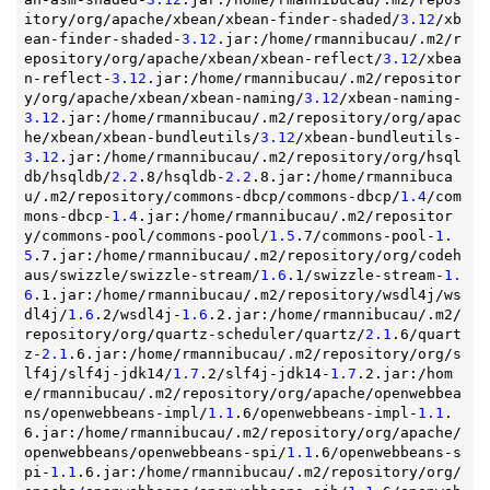
itory/org/apache/xbean/xbean-finder-shaded/
3.12
/xb
ean-finder-shaded-
3.12
.jar:/home/rmannibucau/.m2/r
epository/org/apache/xbean/xbean-reflect/
3.12
/xbea
n-reflect-
3.12
.jar:/home/rmannibucau/.m2/repositor
y/org/apache/xbean/xbean-naming/
3.12
/xbean-naming-
3.12
.jar:/home/rmannibucau/.m2/repository/org/apac
he/xbean/xbean-bundleutils/
3.12
/xbean-bundleutils-
3.12
.jar:/home/rmannibucau/.m2/repository/org/hsql
db/hsqldb/
2.2
.8/hsqldb-
2.2
.8.jar:/home/rmannibuca
u/.m2/repository/commons-dbcp/commons-dbcp/
1.4
/com
mons-dbcp-
1.4
.jar:/home/rmannibucau/.m2/repositor
y/commons-pool/commons-pool/
1.5
.7/commons-pool-
1.
5
.7.jar:/home/rmannibucau/.m2/repository/org/codeh
aus/swizzle/swizzle-stream/
1.6
.1/swizzle-stream-
1.
6
.1.jar:/home/rmannibucau/.m2/repository/wsdl4j/ws
dl4j/
1.6
.2/wsdl4j-
1.6
.2.jar:/home/rmannibucau/.m2/
repository/org/quartz-scheduler/quartz/
2.1
.6/quart
z-
2.1
.6.jar:/home/rmannibucau/.m2/repository/org/s
lf4j/slf4j-jdk14/
1.7
.2/slf4j-jdk14-
1.7
.2.jar:/hom
e/rmannibucau/.m2/repository/org/apache/openwebbea
ns/openwebbeans-impl/
1.1
.6/openwebbeans-impl-
1.1
.
6.jar:/home/rmannibucau/.m2/repository/org/apache/
openwebbeans/openwebbeans-spi/
1.1
.6/openwebbeans-s
pi-
1.1
.6.jar:/home/rmannibucau/.m2/repository/org/