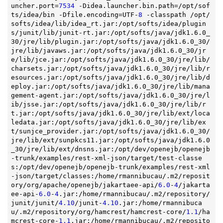
uncher.port=
7534
 -Didea.launcher.bin.path=/opt/sof
ts/idea/bin -Dfile.encoding=UTF-
8
 -classpath /opt/
softs/idea/lib/idea_rt.jar:/opt/softs/idea/plugin
s/junit/lib/junit-rt.jar:/opt/softs/java/jdk1.6.0_
30/jre/lib/plugin.jar:/opt/softs/java/jdk1.6.0_30/
jre/lib/javaws.jar:/opt/softs/java/jdk1.6.0_30/jr
e/lib/jce.jar:/opt/softs/java/jdk1.6.0_30/jre/lib/
charsets.jar:/opt/softs/java/jdk1.6.0_30/jre/lib/r
esources.jar:/opt/softs/java/jdk1.6.0_30/jre/lib/d
eploy.jar:/opt/softs/java/jdk1.6.0_30/jre/lib/mana
gement-agent.jar:/opt/softs/java/jdk1.6.0_30/jre/l
ib/jsse.jar:/opt/softs/java/jdk1.6.0_30/jre/lib/r
t.jar:/opt/softs/java/jdk1.6.0_30/jre/lib/ext/loca
ledata.jar:/opt/softs/java/jdk1.6.0_30/jre/lib/ex
t/sunjce_provider.jar:/opt/softs/java/jdk1.6.0_30/
jre/lib/ext/sunpkcs11.jar:/opt/softs/java/jdk1.6.0
_30/jre/lib/ext/dnsns.jar:/opt/dev/openejb/openejb
-trunk/examples/rest-xml-json/target/test-classe
s:/opt/dev/openejb/openejb-trunk/examples/rest-xml
-json/target/classes:/home/rmannibucau/.m2/reposit
ory/org/apache/openejb/jakartaee-api/
6.0
-
4
/jakarta
ee-api-
6.0
-
4
.jar:/home/rmannibucau/.m2/repository/
junit/junit/
4.10
/junit-
4.10
.jar:/home/rmannibuca
u/.m2/repository/org/hamcrest/hamcrest-core/
1.1
/ha
mcrest-core-
1.1
.jar:/home/rmannibucau/.m2/reposito