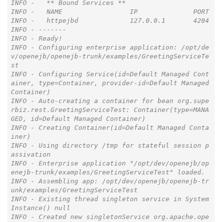
INFO -   ** Bound Services **

INFO -   NAME                 IP              PORT

INFO -   httpejbd             127.0.0.1       4204

INFO - -------

INFO - Ready!

INFO - Configuring enterprise application: /opt/de
v/openejb/openejb-trunk/examples/GreetingServiceTe
st

INFO - Configuring Service(id=Default Managed Cont
ainer, type=Container, provider-id=Default Managed 
Container)

INFO - Auto-creating a container for bean org.supe
rbiz.rest.GreetingServiceTest: Container(type=MANA
GED, id=Default Managed Container)

INFO - Creating Container(id=Default Managed Conta
iner)

INFO - Using directory /tmp for stateful session p
assivation

INFO - Enterprise application "/opt/dev/openejb/op
enejb-trunk/examples/GreetingServiceTest" loaded.

INFO - Assembling app: /opt/dev/openejb/openejb-tr
unk/examples/GreetingServiceTest

INFO - Existing thread singleton service in System
Instance() null

INFO - Created new singletonService org.apache.ope