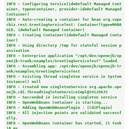
INFO - Configuring Service(id=Default Managed Cont
ainer, type=Container, provider-id=Default Managed 
Container)

INFO - Auto-creating a container for bean org.supe
rbiz.rest.GreetingServiceTest: Container(type=MANA
GED, id=Default Managed Container)

INFO - Creating Container(id=Default Managed Conta
iner)

INFO - Using directory /tmp for stateful session p
assivation

INFO - Enterprise application "/opt/dev/openejb/op
enejb-trunk/examples/GreetingServiceTest" loaded.

INFO - Assembling app: /opt/dev/openejb/openejb-tr
unk/examples/GreetingServiceTest

INFO - Existing thread singleton service in System
Instance() null

INFO - Created new singletonService org.apache.ope
nejb.cdi.ThreadSingletonServiceImpl@54128635

INFO - Succeeded in installing singleton service

INFO - OpenWebBeans Container is starting...

INFO - Adding OpenWebBeansPlugin : [CdiPlugin]

INFO - All injection points are validated successf
ully.

INFO - OpenWebBeans Container has started, it took 
10 ms.
