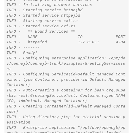
INFO - Initializing network services

INFO - Starting service httpejbd

INFO - Started service httpejbd

INFO - Starting service cxf-rs

INFO - Started service cxf-rs

INFO -   ** Bound Services **

INFO -   NAME                 IP              PORT

INFO -   httpejbd             127.0.0.1       4204

INFO - -------

INFO - Ready!

INFO - Configuring enterprise application: /opt/de
v/openejb/openejb-trunk/examples/GreetingServiceTe
st

INFO - Configuring Service(id=Default Managed Cont
ainer, type=Container, provider-id=Default Managed 
Container)

INFO - Auto-creating a container for bean org.supe
rbiz.rest.GreetingServiceTest: Container(type=MANA
GED, id=Default Managed Container)

INFO - Creating Container(id=Default Managed Conta
iner)

INFO - Using directory /tmp for stateful session p
assivation

INFO - Enterprise application "/opt/dev/openejb/op
enejb-trunk/examples/GreetingServiceTest" loaded.
