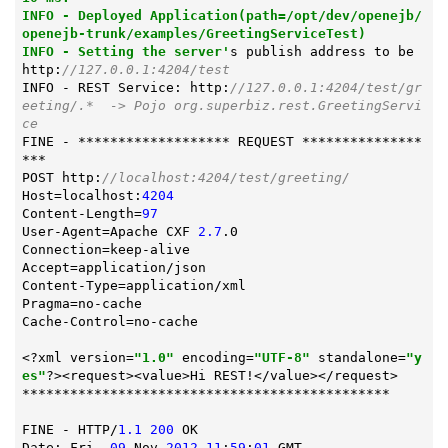
INFO - Deployed Application(path=/opt/dev/openejb/
openejb-trunk/examples/GreetingServiceTest)

INFO - Setting the server'
s publish address to be 
http:
//127.0.0.1:4204/test
INFO - REST Service: http:
//127.0.0.1:4204/test/gr
eeting/.*  -> Pojo org.superbiz.rest.GreetingServi
ce
FINE - ******************* REQUEST ***************
***

POST http:
//localhost:4204/test/greeting/
Host=localhost:
4204
Content-Length=
97
User-Agent=Apache CXF 
2.7
.0

Connection=keep-alive

Accept=application/json

Content-Type=application/xml

Pragma=no-cache

Cache-Control=no-cache

<?xml version=
"1.0"
 encoding=
"UTF-8"
 standalone=
"y
es"
?><request><value>Hi REST!</value></request>

**********************************************

FINE - HTTP/
1.1
200
 OK

Date: Fri, 
09
 Nov 
2012
11
:
59
:
01
 GMT
