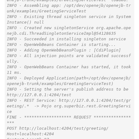
INFO - Assembling app: /opt/dev/openejb/openejb-tr
unk/examples/GreetingServiceTest

INFO - Existing thread singleton service in System
Instance() null

INFO - Created new singletonService org.apache.ope
nejb.cdi.ThreadSingletonServiceImpl@54128635

INFO - Succeeded in installing singleton service

INFO - OpenWebBeans Container is starting...

INFO - Adding OpenWebBeansPlugin : [CdiPlugin]

INFO - All injection points are validated successf
ully.

INFO - OpenWebBeans Container has started, it took 
11 ms.

INFO - Deployed Application(path=/opt/dev/openejb/
openejb-trunk/examples/GreetingServiceTest)

INFO - Setting the server's publish address to be 
http://127.0.0.1:4204/test

INFO - REST Service: http://127.0.0.1:4204/test/gr
eeting/.*  -> Pojo org.superbiz.rest.GreetingServi
ce

FINE - ******************* REQUEST ***************
***

POST http://localhost:4204/test/greeting/

Host=localhost:4204
