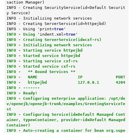
saction Manager)
INFO - Creating 
SecurityService
(id=Default Securit
y Service)
INFO - Initializing network services

INFO - Creating 
ServerService
(id=httpejbd)
INFO - Using 'print
=
true
'

INFO - Using '
indent.xml=
true
'

INFO - Creating ServerService(id=cxf-rs)

INFO - Initializing network services

INFO - Starting service httpejbd

INFO - Started service httpejbd

INFO - Starting service cxf-rs

INFO - Started service cxf-rs

INFO -   ** Bound Services **

INFO -   NAME                 IP              PORT

INFO -   httpejbd             127.0.0.1       4204

INFO - -------

INFO - Ready!

INFO - Configuring enterprise application: /opt/de
v/openejb/openejb-trunk/examples/GreetingServiceTe
st

INFO - Configuring Service(id=Default Managed Cont
ainer, type=Container, provider-id=Default Managed 
Container)

INFO - Auto-creating a container for bean org.supe