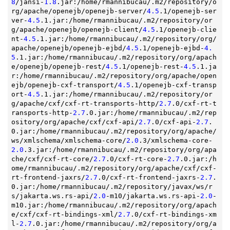
8
/jansi-
1.8
.jar:/home/rmannibucau/.m2/repository/o
rg/apache/openejb/openejb-server/
4.5
.1/openejb-ser
ver-
4.5
.1.jar:/home/rmannibucau/.m2/repository/or
g/apache/openejb/openejb-client/
4.5
.1/openejb-clie
nt-
4.5
.1.jar:/home/rmannibucau/.m2/repository/org/
apache/openejb/openejb-ejbd/
4.5
.1/openejb-ejbd-
4.
5
.1.jar:/home/rmannibucau/.m2/repository/org/apach
e/openejb/openejb-rest/
4.5
.1/openejb-rest-
4.5
.1.ja
r:/home/rmannibucau/.m2/repository/org/apache/open
ejb/openejb-cxf-transport/
4.5
.1/openejb-cxf-transp
ort-
4.5
.1.jar:/home/rmannibucau/.m2/repository/or
g/apache/cxf/cxf-rt-transports-http/
2.7
.0/cxf-rt-t
ransports-http-
2.7
.0.jar:/home/rmannibucau/.m2/rep
ository/org/apache/cxf/cxf-api/
2.7
.0/cxf-api-
2.7
.
0.jar:/home/rmannibucau/.m2/repository/org/apache/
ws/xmlschema/xmlschema-core/
2.0
.3/xmlschema-core-
2.0
.3.jar:/home/rmannibucau/.m2/repository/org/apa
che/cxf/cxf-rt-core/
2.7
.0/cxf-rt-core-
2.7
.0.jar:/h
ome/rmannibucau/.m2/repository/org/apache/cxf/cxf-
rt-frontend-jaxrs/
2.7
.0/cxf-rt-frontend-jaxrs-
2.7
.
0.jar:/home/rmannibucau/.m2/repository/javax/ws/r
s/jakarta.ws.rs-api/
2.0
-m10/jakarta.ws.rs-api-
2.0
-
m10.jar:/home/rmannibucau/.m2/repository/org/apach
e/cxf/cxf-rt-bindings-xml/
2.7
.0/cxf-rt-bindings-xm
l-
2.7
.0.jar:/home/rmannibucau/.m2/repository/org/a