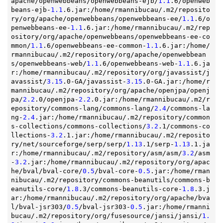
apache/openwebbeans/openwebbeans-ejb/
1.1
.6/openweb
beans-ejb-
1.1
.6.jar:/home/rmannibucau/.m2/reposito
ry/org/apache/openwebbeans/openwebbeans-ee/
1.1
.6/o
penwebbeans-ee-
1.1
.6.jar:/home/rmannibucau/.m2/rep
ository/org/apache/openwebbeans/openwebbeans-ee-co
mmon/
1.1
.6/openwebbeans-ee-common-
1.1
.6.jar:/home/
rmannibucau/.m2/repository/org/apache/openwebbean
s/openwebbeans-web/
1.1
.6/openwebbeans-web-
1.1
.6.ja
r:/home/rmannibucau/.m2/repository/org/javassist/j
avassist/
3.15
.0-GA/javassist-
3.15
.0-GA.jar:/home/r
mannibucau/.m2/repository/org/apache/openjpa/openj
pa/
2.2
.0/openjpa-
2.2
.0.jar:/home/rmannibucau/.m2/r
epository/commons-lang/commons-lang/
2.4
/commons-la
ng-
2.4
.jar:/home/rmannibucau/.m2/repository/common
s-collections/commons-collections/
3.2
.1/commons-co
llections-
3.2
.1.jar:/home/rmannibucau/.m2/reposito
ry/net/sourceforge/serp/serp/
1.13
.1/serp-
1.13
.1.ja
r:/home/rmannibucau/.m2/repository/asm/asm/
3.2
/asm
-
3.2
.jar:/home/rmannibucau/.m2/repository/org/apac
he/bval/bval-core/
0.5
/bval-core-
0.5
.jar:/home/rman
nibucau/.m2/repository/commons-beanutils/commons-b
eanutils-core/
1.8
.3/commons-beanutils-core-
1.8
.3.j
ar:/home/rmannibucau/.m2/repository/org/apache/bva
l/bval-jsr303/
0.5
/bval-jsr303-
0.5
.jar:/home/rmanni
bucau/.m2/repository/org/fusesource/jansi/jansi/
1.