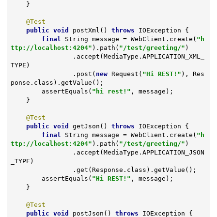
    }

@Test
public
void
postXml
()
throws
 IOException 
{

final
 String message = WebClient.create(
"h
ttp://localhost:4204"
).path(
"/test/greeting/"
)

                .accept(MediaType.APPLICATION_XML_
TYPE)

                .post(
new
 Request(
"Hi REST!"
), Res
ponse.class).getValue();

        assertEquals(
"hi rest!"
, message);

    }

@Test
public
void
getJson
()
throws
 IOException 
{

final
 String message = WebClient.create(
"h
ttp://localhost:4204"
).path(
"/test/greeting/"
)

                .accept(MediaType.APPLICATION_JSON
_TYPE)

                .get(Response.class).getValue();

        assertEquals(
"Hi REST!"
, message);

    }

@Test
public
void
postJson
()
throws
 IOException 
{
