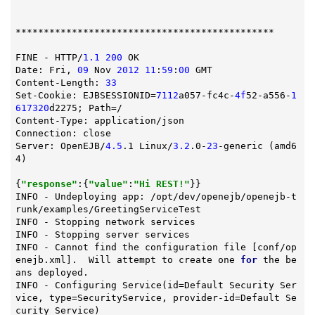
**********************************************

FINE - HTTP/
1.1
200
 OK

Date: Fri, 
09
 Nov 
2012
11
:
59
:
00
 GMT

Content-Length: 
33
Set-Cookie: EJBSESSIONID=
7112
a057-fc4c-
4f
52-a556-
1
617320
d2275; Path=/

Content-Type: application/json

Connection: close

Server: OpenEJB/
4.5
.1 Linux/
3.2
.0-
23
-generic (amd6
4)

{
"response"
:{
"value"
:
"Hi REST!"
}}

INFO - Undeploying app: /opt/dev/openejb/openejb-t
runk/examples/GreetingServiceTest

INFO - Stopping network services

INFO - Stopping server services

INFO - Cannot find the configuration file [conf/op
enejb.xml].  Will attempt to create one 
for
 the be
ans deployed.

INFO - 
Configuring 
Service
(id=Default Security Ser
vice, type=SecurityService, provider-id=Default Se
curity Service)