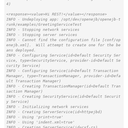
4)

<response><value>Hi REST!</value></response>

INFO - Undeploying app: /opt/dev/openejb/openejb-t
runk/examples/GreetingServiceTest

INFO - Stopping network services

INFO - Stopping server services

INFO - Cannot find the configuration file [conf/op
enejb.xml].  Will attempt to create one for the be
ans deployed.

INFO - Configuring Service(id=Default Security Ser
vice, type=SecurityService, provider-id=Default Se
curity Service)

INFO - Configuring Service(id=Default Transaction 
Manager, type=TransactionManager, provider-id=Defa
ult Transaction Manager)

INFO - Creating TransactionManager(id=Default Tran
saction Manager)

INFO - Creating SecurityService(id=Default Securit
y Service)

INFO - Initializing network services

INFO - Creating ServerService(id=httpejbd)

INFO - Using 'print=true'

INFO - Using 'indent.xml=true'

INFO - Creating ServerService(id=cxf-rs)
