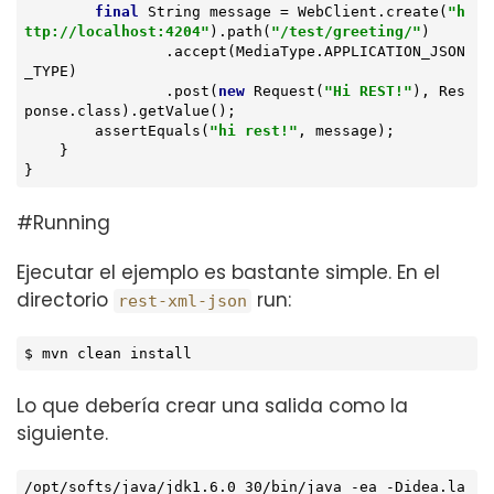
final
 String message = WebClient.create(
"h
ttp://localhost:4204"
).path(
"/test/greeting/"
)

                .accept(MediaType.APPLICATION_JSON
_TYPE)

                .post(
new
 Request(
"Hi REST!"
), Res
ponse.class).getValue();

        assertEquals(
"hi rest!"
, message);

    }

}
#Running
Ejecutar el ejemplo es bastante simple. En el
directorio
run:
rest-xml-json
$ mvn clean install
Lo que debería crear una salida como la
siguiente.
/opt/softs/java/jdk1.6.0_30/bin/java -ea -Didea.la