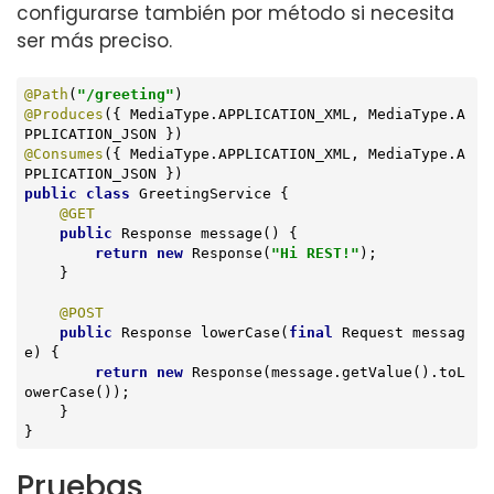
configurarse también por método si necesita
ser más preciso.
@Path
(
"/greeting"
@Produces
({ MediaType.APPLICATION_XML, MediaType.A
@Consumes
({ MediaType.APPLICATION_XML, MediaType.A
public
class
GreetingService
{

@GET
public
 Response 
message
()
{

return
new
 Response(
"Hi REST!"
);

    }

@POST
public
 Response 
lowerCase
(
final
 Request messag
e)
{

return
new
 Response(message.getValue().toL
owerCase());

    }

}
Pruebas