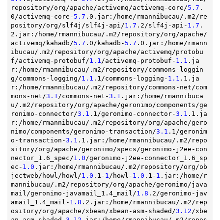
repository/org/apache/activemq/activemq-core/
5.7
.
0/activemq-core-
5.7
.0.jar:/home/rmannibucau/.m2/re
pository/org/slf4j/slf4j-api/
1.7
.2/slf4j-api-
1.7
.
2.jar:/home/rmannibucau/.m2/repository/org/apache/
activemq/kahadb/
5.7
.0/kahadb-
5.7
.0.jar:/home/rmann
ibucau/.m2/repository/org/apache/activemq/protobu
f/activemq-protobuf/
1.1
/activemq-protobuf-
1.1
.ja
r:/home/rmannibucau/.m2/repository/commons-loggin
g/commons-logging/
1.1
.1/commons-logging-
1.1
.1.ja
r:/home/rmannibucau/.m2/repository/commons-net/com
mons-net/
3.1
/commons-net-
3.1
.jar:/home/rmannibuca
u/.m2/repository/org/apache/geronimo/components/ge
ronimo-connector/
3.1
.1/geronimo-connector-
3.1
.1.ja
r:/home/rmannibucau/.m2/repository/org/apache/gero
nimo/components/geronimo-transaction/
3.1
.1/geronim
o-transaction-
3.1
.1.jar:/home/rmannibucau/.m2/repo
sitory/org/apache/geronimo/specs/geronimo-j2ee-con
nector_1.6_spec/
1.0
/geronimo-j2ee-connector_1.6_sp
ec-
1.0
.jar:/home/rmannibucau/.m2/repository/org/ob
jectweb/howl/howl/
1.0
.1-
1
/howl-
1.0
.1-
1
.jar:/home/r
mannibucau/.m2/repository/org/apache/geronimo/java
mail/geronimo-javamail_1.4_mail/
1.8
.2/geronimo-jav
amail_1.4_mail-
1.8
.2.jar:/home/rmannibucau/.m2/rep
ository/org/apache/xbean/xbean-asm-shaded/
3.12
/xbe
an-asm-shaded-
3.12
.jar:/home/rmannibucau/.m2/repos