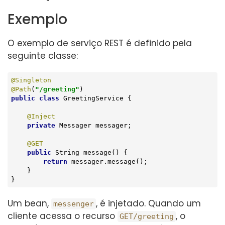
Exemplo
O exemplo de serviço REST é definido pela
seguinte classe:
@Singleton
@Path
(
"/greeting"
public
class
GreetingService
{

@Inject
private
 Messager messager;

@GET
public
 String 
message
()
{

return
 messager.message();

    }

}
Um bean,
, é injetado. Quando um
messenger
cliente acessa o recurso
, o
GET/greeting