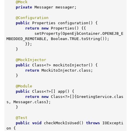
@Mock
private
 Messager messager;

@Configuration
public
 Properties 
configuration
()
{

return
new
 Properties() {{

            setProperty(OpenEjbContainer.OPENEJB_E
MBEDDED_REMOTABLE, Boolean.TRUE.toString());

        }};

    }

@MockInjector
public
 Class<?> mockitoInjector() {

return
 MockitoInjector.class;

    }

@Module
public
 Class<?>[] app() {

return
new
 Class<?>[]{GreetingService.clas
s, Messager.class};

    }

@Test
public
void
checkMockIsUsed
()
throws
 IOExcepti
on 
{
