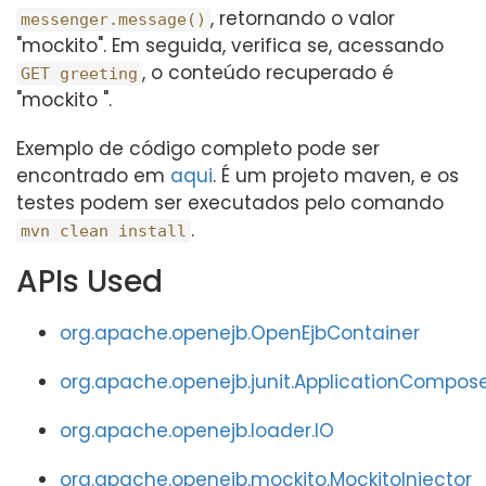
, retornando o valor
messenger.message()
"mockito". Em seguida, verifica se, acessando
, o conteúdo recuperado é
GET greeting
"mockito ".
Exemplo de código completo pode ser
encontrado em
aqui
. É um projeto maven, e os
testes podem ser executados pelo comando
.
mvn clean install
APIs Used
org.apache.openejb.OpenEjbContainer
org.apache.openejb.junit.ApplicationCompos
org.apache.openejb.loader.IO
org.apache.openejb.mockito.MockitoInjector