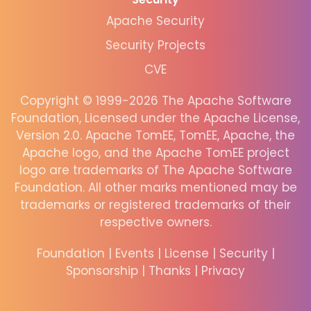
Apache Security
Security Projects
CVE
Copyright © 1999-2026 The Apache Software
Foundation, Licensed under the Apache License,
Version 2.0. Apache TomEE, TomEE, Apache, the
Apache logo, and the Apache TomEE project
logo are trademarks of The Apache Software
Foundation. All other marks mentioned may be
trademarks or registered trademarks of their
respective owners.
Foundation
|
Events
|
License
|
Security
|
Sponsorship
|
Thanks
|
Privacy