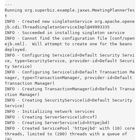
---

Running org.superbiz.example.jaxws.MeetingPlannerTes
t

INFO - Created new singletonService org.apache.opene
jb.cdi.ThreadSingletonServiceImpl@49993335

INFO - Succeeded in installing singleton service

INFO - Cannot find the configuration file [conf/open
ejb.xml].  Will attempt to create one for the beans 
deployed.

INFO - Configuring Service(id=Default Security Servi
ce, type=SecurityService, provider-id=Default Securi
ty Service)

INFO - Configuring Service(id=Default Transaction Ma
nager, type=TransactionManager, provider-id=Default 
Transaction Manager)

INFO - Creating TransactionManager(id=Default Transa
ction Manager)

INFO - Creating SecurityService(id=Default Security 
Service)

INFO - Initializing network services

INFO - Creating ServerService(id=cxf)

INFO - Creating ServerService(id=httpejbd)

INFO - Created ServicePool 'httpejbd' with (10) core 
threads, limited to (200) threads with a queue of 
(9)
