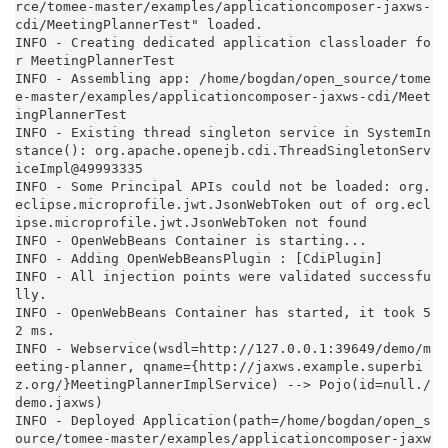
rce/tomee-master/examples/applicationcomposer-jaxws-
cdi/MeetingPlannerTest" loaded.

INFO - Creating dedicated application classloader fo
r MeetingPlannerTest

INFO - Assembling app: /home/bogdan/open_source/tome
e-master/examples/applicationcomposer-jaxws-cdi/Meet
ingPlannerTest

INFO - Existing thread singleton service in SystemIn
stance(): org.apache.openejb.cdi.ThreadSingletonServ
iceImpl@49993335

INFO - Some Principal APIs could not be loaded: org.
eclipse.microprofile.jwt.JsonWebToken out of org.ecl
ipse.microprofile.jwt.JsonWebToken not found

INFO - OpenWebBeans Container is starting...

INFO - Adding OpenWebBeansPlugin : [CdiPlugin]

INFO - All injection points were validated successfu
lly.

INFO - OpenWebBeans Container has started, it took 5
2 ms.

INFO - Webservice(wsdl=http://127.0.0.1:39649/demo/m
eeting-planner, qname={http://jaxws.example.superbi
z.org/}MeetingPlannerImplService) --> Pojo(id=null./
demo.jaxws)

INFO - Deployed Application(path=/home/bogdan/open_s
ource/tomee-master/examples/applicationcomposer-jaxw