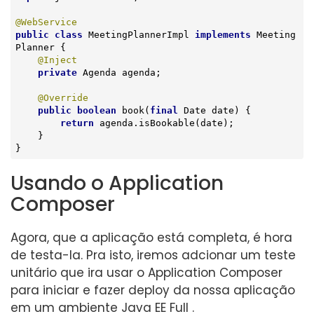
@WebService
public
class
MeetingPlannerImpl
implements
Meeting
Planner
{

@Inject
private
 Agenda agenda;

@Override
public
boolean
book
(
final
 Date date)
{

return
 agenda.isBookable(date);

    }

}
Usando o Application
Composer
Agora, que a aplicação está completa, é hora
de testa-la. Pra isto, iremos adcionar um teste
unitário que ira usar o Application Composer
para iniciar e fazer deploy da nossa aplicação
em um ambiente Java EE Full .