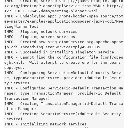
INFO - Creating Service {http://jaxws.example.superb
iz.org/}MeetingPlannerImplService from WSDL: http://
127.0.0.1:39649/demo/meeting-planner?wsdl

INFO - Undeploying app: /home/bogdan/open_source/tom
ee-master/examples/applicationcomposer-jaxws-cdi/Mee
tingPlannerTest

INFO - Stopping network services

INFO - Stopping server services

INFO - Created new singletonService org.apache.opene
jb.cdi.ThreadSingletonServiceImpl@49993335

INFO - Succeeded in installing singleton service

INFO - Cannot find the configuration file [conf/open
ejb.xml].  Will attempt to create one for the beans 
deployed.

INFO - Configuring Service(id=Default Security Servi
ce, type=SecurityService, provider-id=Default Securi
ty Service)

INFO - Configuring Service(id=Default Transaction Ma
nager, type=TransactionManager, provider-id=Default 
Transaction Manager)

INFO - Creating TransactionManager(id=Default Transa
ction Manager)

INFO - Creating SecurityService(id=Default Security 
Service)

INFO - Initializing network services
