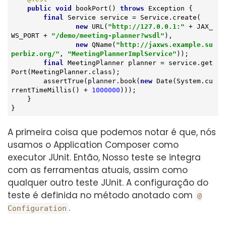
public
void
bookPort
()
throws
 Exception 
{

final
 Service service = Service.create(

new
 URL(
"http://127.0.0.1:"
 + JAX_
WS_PORT + 
"/demo/meeting-planner?wsdl"
),

new
 QName(
"http://jaxws.example.su
perbiz.org/"
, 
"MeetingPlannerImplService"
));

final
 MeetingPlanner planner = service.get
Port(MeetingPlanner.class);

        assertTrue(planner.book(
new
 Date(System.cu
rrentTimeMillis() + 
1000000
)));

    }

}
A primeira coisa que podemos notar é que, nós
usamos o Application Composer como
executor JUnit. Então, Nosso teste se integra
com as ferramentas atuais, assim como
qualquer outro teste JUnit. A configuração do
teste é definida no método anotado com
@
.
Configuration