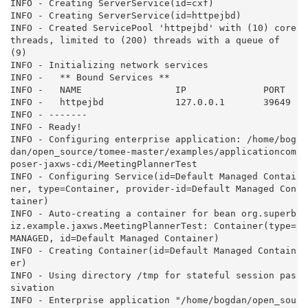
INFO - Creating ServerService(id=cxf)

INFO - Creating ServerService(id=httpejbd)

INFO - Created ServicePool 'httpejbd' with (10) core 
threads, limited to (200) threads with a queue of 
(9)

INFO - Initializing network services

INFO -   ** Bound Services **

INFO -   NAME                 IP              PORT

INFO -   httpejbd             127.0.0.1       39649

INFO - -------

INFO - Ready!

INFO - Configuring enterprise application: /home/bog
dan/open_source/tomee-master/examples/applicationcom
poser-jaxws-cdi/MeetingPlannerTest

INFO - Configuring Service(id=Default Managed Contai
ner, type=Container, provider-id=Default Managed Con
tainer)

INFO - Auto-creating a container for bean org.superb
iz.example.jaxws.MeetingPlannerTest: Container(type=
MANAGED, id=Default Managed Container)

INFO - Creating Container(id=Default Managed Contain
er)

INFO - Using directory /tmp for stateful session pas
sivation

INFO - Enterprise application "/home/bogdan/open_sou