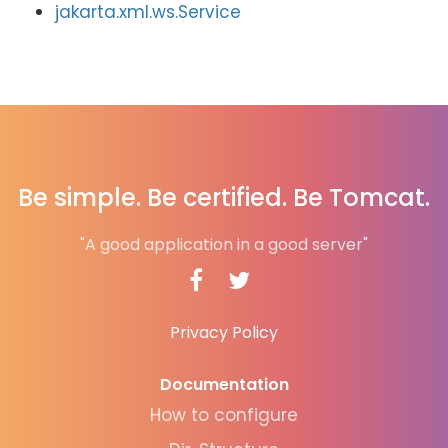
jakarta.xml.ws.Service
Be simple. Be certified. Be Tomcat.
"A good application in a good server"
Privacy Policy
Documentation
How to configure