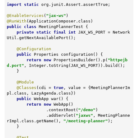
import
static
 org.junit.Assert.assertTrue;

@EnableServices
(
"jax-ws"
@RunWith
public
class
MeetingPlannerTest
{

private
static
final
int
 JAX_WS_PORT = Network
Util.getNextAvailablePort();

@Configuration
public
 Properties 
configuration
()
{

return
new
 PropertiesBuilder().p(
"httpejb
d.port"
, Integer.toString(JAX_WS_PORT)).build();

    }

@Module
@Classes
(cdi = 
true
, value = {MeetingPlannerIm
pl.class, LazyAgenda.class})

public
 WebApp 
war
()
{

return
new
 WebApp()

                .contextRoot(
"/demo"
)

                .addServlet(
"jaxws"
, MeetingPlanne
rImpl.class.getName(), 
"/meeting-planner"
);

    }

@Test