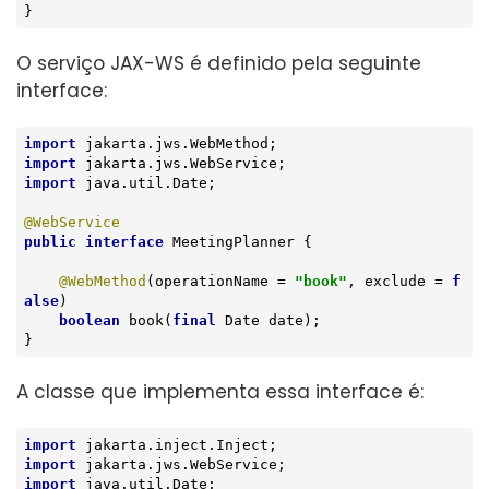
}
O serviço JAX-WS é definido pela seguinte
interface:
import
import
import
 java.util.Date;

@WebService
public
interface
MeetingPlanner
{

@WebMethod
(operationName = 
"book"
, exclude = 
f
alse
)

boolean
book
(
final
 Date date)
;

}
A classe que implementa essa interface é:
import
import
import
 java.util.Date;
