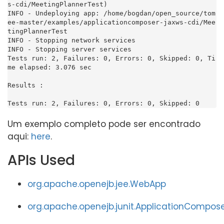
s-cdi/MeetingPlannerTest)

INFO - Undeploying app: /home/bogdan/open_source/tom
ee-master/examples/applicationcomposer-jaxws-cdi/Mee
tingPlannerTest

INFO - Stopping network services

INFO - Stopping server services

Tests run: 2, Failures: 0, Errors: 0, Skipped: 0, Ti
me elapsed: 3.076 sec

Results :

Tests run: 2, Failures: 0, Errors: 0, Skipped: 0
Um exemplo completo pode ser encontrado
aqui:
here
.
APIs Used
org.apache.openejb.jee.WebApp
org.apache.openejb.junit.ApplicationCompos