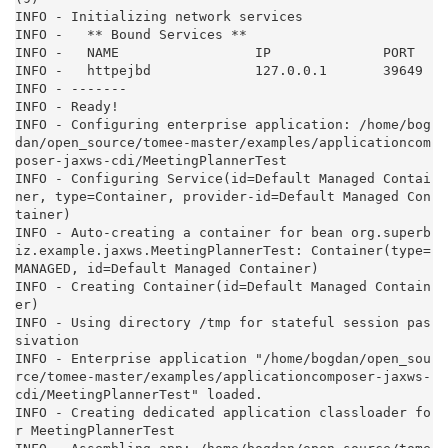
INFO - Initializing network services

INFO -   ** Bound Services **

INFO -   NAME                 IP              PORT

INFO -   httpejbd             127.0.0.1       39649

INFO - -------

INFO - Ready!

INFO - Configuring enterprise application: /home/bog
dan/open_source/tomee-master/examples/applicationcom
poser-jaxws-cdi/MeetingPlannerTest

INFO - Configuring Service(id=Default Managed Contai
ner, type=Container, provider-id=Default Managed Con
tainer)

INFO - Auto-creating a container for bean org.superb
iz.example.jaxws.MeetingPlannerTest: Container(type=
MANAGED, id=Default Managed Container)

INFO - Creating Container(id=Default Managed Contain
er)

INFO - Using directory /tmp for stateful session pas
sivation

INFO - Enterprise application "/home/bogdan/open_sou
rce/tomee-master/examples/applicationcomposer-jaxws-
cdi/MeetingPlannerTest" loaded.

INFO - Creating dedicated application classloader fo
r MeetingPlannerTest
