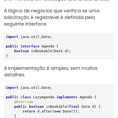
A lógica de negócios que verifica se uma
solicitação é registrável é definida pela
seguinte interface:
import
 java.util.Date;

public
interface
Agenda
{

boolean
isBookable
(Date d)
;

}
A implementação é simples, sem muitos
detalhes:
import
 java.util.Date;

public
class
LazyAgenda
implements
Agenda
{

@Override
public
boolean
isBookable
(
final
 Date d)
{

return
 d.after(
new
 Date());

    }
