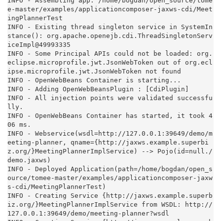
INFO - Assembling app: /home/bogdan/open_source/tome
e-master/examples/applicationcomposer-jaxws-cdi/Meet
ingPlannerTest

INFO - Existing thread singleton service in SystemIn
stance(): org.apache.openejb.cdi.ThreadSingletonServ
iceImpl@49993335

INFO - Some Principal APIs could not be loaded: org.
eclipse.microprofile.jwt.JsonWebToken out of org.ecl
ipse.microprofile.jwt.JsonWebToken not found

INFO - OpenWebBeans Container is starting...

INFO - Adding OpenWebBeansPlugin : [CdiPlugin]

INFO - All injection points were validated successfu
lly.

INFO - OpenWebBeans Container has started, it took 4
06 ms.

INFO - Webservice(wsdl=http://127.0.0.1:39649/demo/m
eeting-planner, qname={http://jaxws.example.superbi
z.org/}MeetingPlannerImplService) --> Pojo(id=null./
demo.jaxws)

INFO - Deployed Application(path=/home/bogdan/open_s
ource/tomee-master/examples/applicationcomposer-jaxw
s-cdi/MeetingPlannerTest)

INFO - Creating Service {http://jaxws.example.superb
iz.org/}MeetingPlannerImplService from WSDL: http://
127.0.0.1:39649/demo/meeting-planner?wsdl
