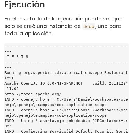
Ejecución
En el resultado de la ejecución puede ver que
solo se creó una instancia de
, una para
Soup
toda la aplicación.
----------------------------------------------------
---

 T E S T S

----------------------------------------------------
---

Running org.superbiz.cdi.applicationscope.Restaurant
Test

Apache OpenEJB 10.0.0-M1-SNAPSHOT    build: 20111224
-11:09

http://tomee.apache.org/

INFO - openejb.home = C:\Users\Daniel\workspaces\ope
nejb\openejb\examples\cdi-application-scope

INFO - openejb.base = C:\Users\Daniel\workspaces\ope
nejb\openejb\examples\cdi-application-scope

INFO - Using 'jakarta.ejb.embeddable.EJBContainer=tr
ue'

INFO - Configuring Service(id=Default Security Servi