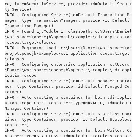
ce, type=SecurityService, provider-id=Default Securi
ty Service)

INFO - Configuring Service(id=Default Transaction Ma
nager, type=TransactionManager, provider-id=Default 
Transaction Manager)

INFO - Found EjbModule in classpath: c:\Users\Daniel
\workspaces\openejb\openejb\examples\cdi-application
-scope\target\classes

INFO - Beginning load: c:\Users\Daniel\workspaces\op
enejb\openejb\examples\cdi-application-scope\target
\classes

INFO - Configuring enterprise application: c:\Users
\Daniel\workspaces\openejb\openejb\examples\cdi-appl
ication-scope

INFO - Configuring Service(id=Default Managed Contai
ner, type=Container, provider-id=Default Managed Con
tainer)

INFO - Auto-creating a container for bean cdi-applic
ation-scope.Comp: Container(type=MANAGED, id=Default 
Managed Container)

INFO - Configuring Service(id=Default Stateless Cont
ainer, type=Container, provider-id=Default Stateless 
Container)

INFO - Auto-creating a container for bean Waiter: Co
ntainer(type=STATELESS, id=Default Stateless Contain