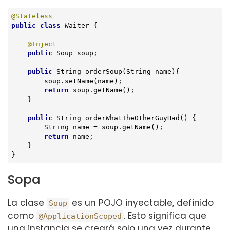
@Stateless
public
class
Waiter
{

@Inject
public
 Soup soup;

public
 String 
orderSoup
(String name)
{

        soup.setName(name);

return
 soup.getName();

    }

public
 String 
orderWhatTheOtherGuyHad
()
{

        String name = soup.getName();

return
 name;

    }

}
Sopa
La clase
es un POJO inyectable, definido
Soup
como
. Esto significa que
@ApplicationScoped
una instancia se creará solo una vez durante