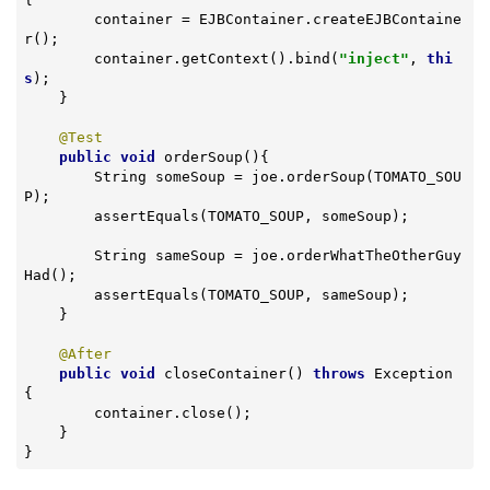
        container = EJBContainer.createEJBContaine
r();

        container.getContext().bind(
"inject"
, 
thi
s
);

    }

@Test
public
void
orderSoup
()
{

        String someSoup = joe.orderSoup(TOMATO_SOU
P);

        assertEquals(TOMATO_SOUP, someSoup);

        String sameSoup = joe.orderWhatTheOtherGuy
Had();

        assertEquals(TOMATO_SOUP, sameSoup);

    }

@After
public
void
closeContainer
()
throws
 Exception 
{

        container.close();

    }

}