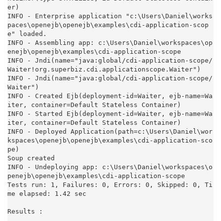
er)

INFO - Enterprise application "c:\Users\Daniel\works
paces\openejb\openejb\examples\cdi-application-scop
e" loaded.

INFO - Assembling app: c:\Users\Daniel\workspaces\op
enejb\openejb\examples\cdi-application-scope

INFO - Jndi(name="java:global/cdi-application-scope/
Waiter!org.superbiz.cdi.applicationscope.Waiter")

INFO - Jndi(name="java:global/cdi-application-scope/
Waiter")

INFO - Created Ejb(deployment-id=Waiter, ejb-name=Wa
iter, container=Default Stateless Container)

INFO - Started Ejb(deployment-id=Waiter, ejb-name=Wa
iter, container=Default Stateless Container)

INFO - Deployed Application(path=c:\Users\Daniel\wor
kspaces\openejb\openejb\examples\cdi-application-sco
pe)

Soup created

INFO - Undeploying app: c:\Users\Daniel\workspaces\o
penejb\openejb\examples\cdi-application-scope

Tests run: 1, Failures: 0, Errors: 0, Skipped: 0, Ti
me elapsed: 1.42 sec

Results :
