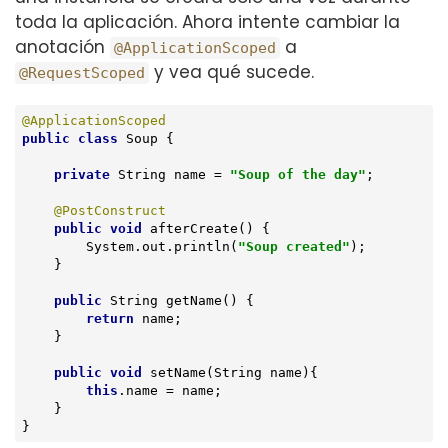
toda la aplicación. Ahora intente cambiar la
anotación
a
@ApplicationScoped
y vea qué sucede.
@RequestScoped
@ApplicationScoped
public
class
Soup
{

private
 String name = 
"Soup of the day"
;

@PostConstruct
public
void
afterCreate
()
{

        System.out.println(
"Soup created"
);

    }

public
 String 
getName
()
{

return
 name;

    }

public
void
setName
(String name)
{

this
.name = name;

    }

}