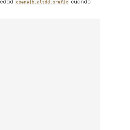
piedad
cuando
openejb.altdd.prefix