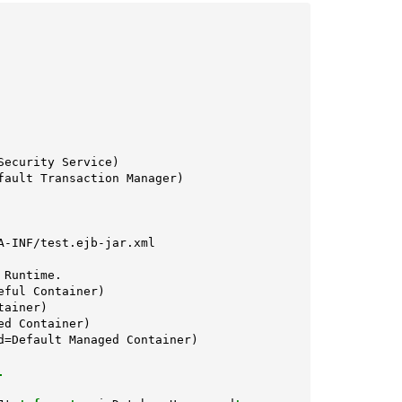
ecurity Service)

ault Transaction Manager)

-INF/test.ejb-jar.xml

Runtime.

ful Container)

ainer)

d Container)

d=Default Managed Container)


