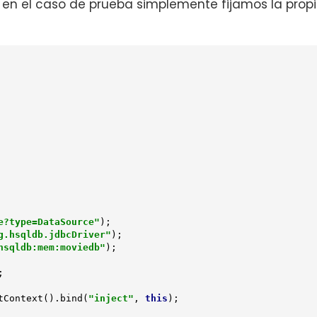
en el caso de prueba simplemente fijamos la pro
e?type=DataSource"
);

g.hsqldb.jdbcDriver"
);

hsqldb:mem:moviedb"
);



getContext().bind(
"inject"
, 
this
);
