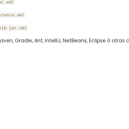
ar.xml
stence.xml
ejb-jar.xml
en, Gradle, Ant, IntelliJ, NetBeans, Eclipse ó otras 