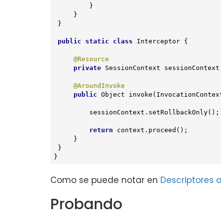
         }

     }

 }

public
static
class
Interceptor
{

@Resource
private
 SessionContext sessionContext;
@AroundInvoke
public
 Object 
invoke
(InvocationContex
         sessionContext.setRollbackOnly();

return
 context.proceed();

     }

 }

}
Como se puede notar en
Descriptores a
Probando