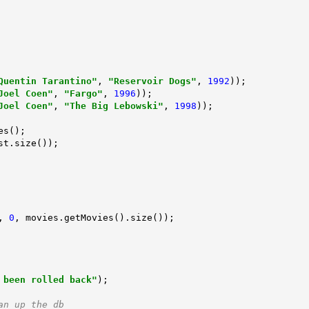
Quentin Tarantino"
, 
"Reservoir Dogs"
, 
1992
));

Joel Coen"
, 
"Fargo"
, 
1996
));

Joel Coen"
, 
"The Big Lebowski"
, 
1998
));

st.size());

, 
0
, movies.getMovies().size());

 been rolled back"
);

an up the db