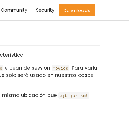
Community
Security
Downloads
terística.
y bean de session
. Para variar
e
Movies
ue sólo será usado en nuestros casos
a misma ubicación que
.
ejb-jar.xml