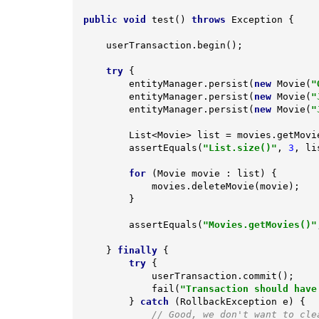
public
void
test
()
throws
 Exception 
{

     userTransaction.begin();

try
 {

         entityManager.persist(
new
 Movie(
"
         entityManager.persist(
new
 Movie(
"
         entityManager.persist(
new
 Movie(
"
         List<Movie> list = movies.getMovies();

         assertEquals(
"List.size()"
, 
3
, li
for
 (Movie movie : list) {

             movies.deleteMovie(movie);

         }

         assertEquals(
"Movies.getMovies()"
     } 
finally
 {

try
 {

             userTransaction.commit();

             fail(
"Transaction should have
         } 
catch
 (RollbackException e) {

// Good, we don't want to cle