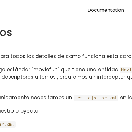
Documentation
nos
ara todos los detalles de como funciona esta carac
go estándar "moviefun" que tiene una entidad
Movi
escriptores alternos , crearemos un interceptor q
, únicamente necesitamos un
en l
test.ejb-jar.xml
uestro proyecto:
ar.xml