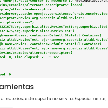
t <non-jta-data-source> to Resource ID '
movieDatabaseNon
vins/examples/alternate-descriptors" loaded.

ples/alternate-descriptors

ovider=org.apache.openjpa.persistence.PersistenceProvider
scriptors/Movies!org.superbiz.altdd.Movies")

criptors/Movies")

3321675/org.superbiz.altdd.MoviesTest!org.superbiz.altdd.
3321675/org.superbiz.altdd.MoviesTest")

jb-name=Movies, container=Default Stateful Container)

biz.altdd.MoviesTest, ejb-name=org.superbiz.altdd.MoviesT
jb-name=Movies, container=Default Stateful Container)

biz.altdd.MoviesTest, ejb-name=org.superbiz.altdd.MoviesT
levins/examples/alternate-descriptors)

ed: 0, Time elapsed: 2.569 sec

ped: 0
ramientas
 directorios, este soporte no servirá. Especialmente,