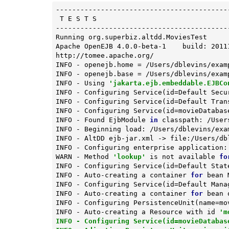
-------------------------------------------
 T E S T S

-------------------------------------------
Running org.superbiz.altdd.MoviesTest

Apache OpenEJB 4.0.0-beta-1    build: 20111
http://tomee.apache.org/

INFO - openejb.home = /Users/dblevins/examp
INFO - openejb.base = /Users/dblevins/examp
INFO - Using 
'jakarta.ejb.embeddable.EJBCo
INFO - Configuring Service(id=Default Secu
INFO - Configuring Service(id=Default Tran
INFO - Configuring Service(id=movieDatabas
INFO - Found EjbModule 
in
 classpath: /User
INFO - Beginning load: /Users/dblevins/exa
INFO - AltDD ejb-jar.xml -> file:/Users/db
INFO - Configuring enterprise application:
WARN - Method 
'lookup'
 is not available 
fo
INFO - Configuring Service(id=Default Stat
INFO - Auto-creating a container 
for
 bean 
INFO - Configuring Service(id=Default Mana
INFO - Auto-creating a container 
for
 bean 
INFO - Configuring PersistenceUnit(name=mov
INFO - Auto-creating a Resource with id 
'm
INFO - Configuring Service(id=movieDatabas