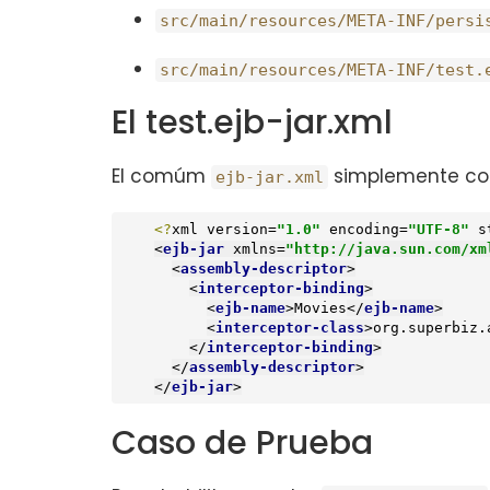
src/main/resources/META-INF/persi
src/main/resources/META-INF/test.
El test.ejb-jar.xml
El comúm
simplemente co
ejb-jar.xml
<?
xml version=
"1.0"
 encoding=
"UTF-8"
 s
<
ejb-jar
xmlns
=
"http://java.sun.com/xm
<
assembly-descriptor
>
<
interceptor-binding
>
<
ejb-name
>
Movies
</
ejb-name
>
<
interceptor-class
>
org.superbiz.
</
interceptor-binding
>
</
assembly-descriptor
>
</
ejb-jar
>
Caso de Prueba