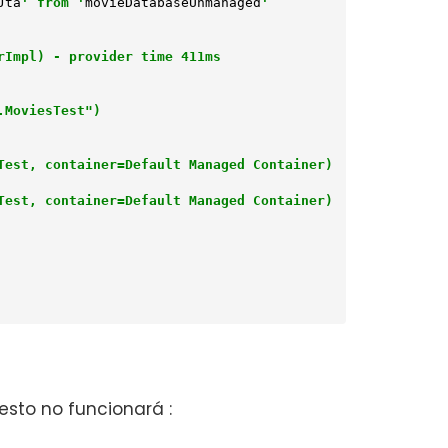
Jta
' from '
movieDatabaseUnmanaged
'

Impl) - provider time 411ms

MoviesTest")

est, container=Default Managed Container)

est, container=Default Managed Container)

 esto no funcionará :