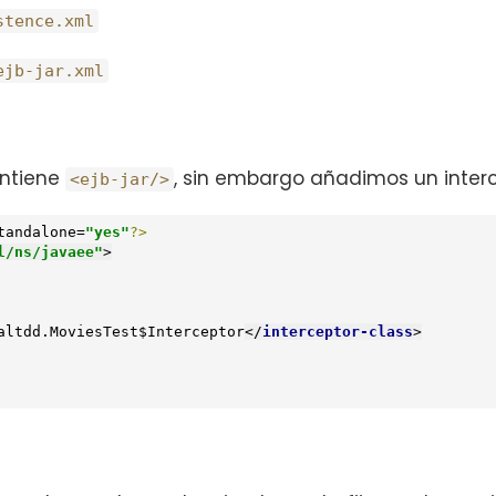
stence.xml
ejb-jar.xml
ntiene
, sin embargo añadimos un inter
<ejb-jar/>
tandalone=
"yes"
?>
l/ns/javaee"
>
altdd.MoviesTest$Interceptor
</
interceptor-class
>