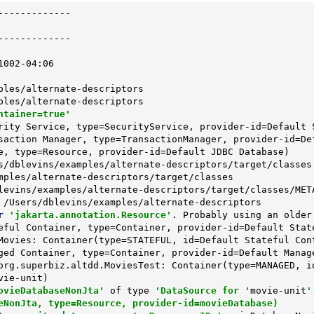
------------

------------

002-04:06

les/alternate-descriptors

les/alternate-descriptors

ntainer=true'
rity Service, 
type
=SecurityService, provider-id=Default S
saction Manager, 
type
=TransactionManager, provider-id=Def
e, 
type
=Resource, provider-id=Default JDBC Database)

s/dblevins/examples/alternate-descriptors/target/classes

mples/alternate-descriptors/target/classes

levins/examples/alternate-descriptors/target/classes/META
 /Users/dblevins/examples/alternate-descriptors

r
'jakarta.annotation.Resource'
. Probably using an older 
eful Container, 
type
=Container, provider-id=Default State
Movies: Container(
type
=STATEFUL, id=Default Stateful Cont
ged Container, 
type
=Container, provider-id=Default Manage
org.superbiz.altdd.MoviesTest: Container(
type
=MANAGED, i
ie-unit)

ovieDatabaseNonJta'
 of 
type
'DataSource for '
movie-unit
'.
eNonJta, type=Resource, provider-id=movieDatabase)
