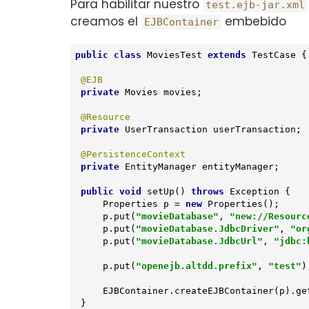
Para habilitar nuestro
test.ejb-jar.xml
creamos el
embebido
EJBContainer
public
class
MoviesTest
extends
TestCase
{

@EJB
private
 Movies movies;

@Resource
private
 UserTransaction userTransaction;

@PersistenceContext
private
 EntityManager entityManager;

public
void
setUp
()
throws
 Exception 
{

     Properties p = 
new
 Properties();

     p.put(
"movieDatabase"
, 
"new://Resourc
     p.put(
"movieDatabase.JdbcDriver"
, 
"or
     p.put(
"movieDatabase.JdbcUrl"
, 
"jdbc:
     p.put(
"openejb.altdd.prefix"
, 
"test"
);
     EJBContainer.createEJBContainer(p).
 }
