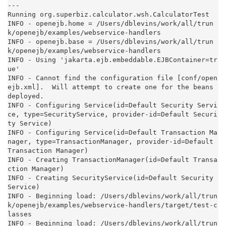
---

Running org.superbiz.calculator.wsh.CalculatorTest

INFO - openejb.home = /Users/dblevins/work/all/trun
k/openejb/examples/webservice-handlers

INFO - openejb.base = /Users/dblevins/work/all/trun
k/openejb/examples/webservice-handlers

INFO - Using 'jakarta.ejb.embeddable.EJBContainer=tr
ue'

INFO - Cannot find the configuration file [conf/open
ejb.xml].  Will attempt to create one for the beans 
deployed.

INFO - Configuring Service(id=Default Security Servi
ce, type=SecurityService, provider-id=Default Securi
ty Service)

INFO - Configuring Service(id=Default Transaction Ma
nager, type=TransactionManager, provider-id=Default 
Transaction Manager)

INFO - Creating TransactionManager(id=Default Transa
ction Manager)

INFO - Creating SecurityService(id=Default Security 
Service)

INFO - Beginning load: /Users/dblevins/work/all/trun
k/openejb/examples/webservice-handlers/target/test-c
lasses

INFO - Beginning load: /Users/dblevins/work/all/trun