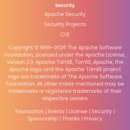
Security
Apache Security
Security Projects
CVE
Copyright © 1999-2026 The Apache Software
Foundation, Licensed under the Apache License,
Version 2.0. Apache TomEE, TomEE, Apache, the
Apache logo, and the Apache TomEE project
logo are trademarks of The Apache Software
Foundation. All other marks mentioned may be
trademarks or registered trademarks of their
respective owners.
Foundation
|
Events
|
License
|
Security
|
Sponsorship
|
Thanks
|
Privacy