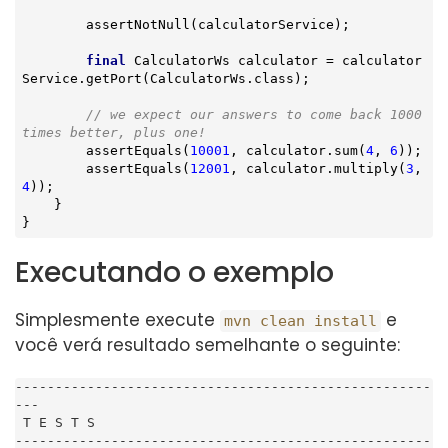
        assertNotNull(calculatorService);

final
 CalculatorWs calculator = calculator
Service.getPort(CalculatorWs.class);

// we expect our answers to come back 1000 
times better, plus one!
        assertEquals(
10001
, calculator.sum(
4
, 
6
));

        assertEquals(
12001
, calculator.multiply(
3
, 
4
));

    }

}
Executando o exemplo
Simplesmente execute
e
mvn clean install
você verá resultado semelhante o seguinte:
----------------------------------------------------
---

 T E S T S

----------------------------------------------------