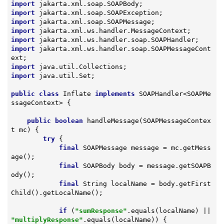
import
import
import
import
import
import
 jakarta.xml.ws.handler.soap.SOAPMessageCont
import
import
 java.util.Set;

public
class
Inflate
implements
SOAPHandler
<
SOAPMe
ssageContext
> 
{

public
boolean
handleMessage
(SOAPMessageContex
t mc)
{

try
 {

final
 SOAPMessage message = mc.getMess
age();

final
 SOAPBody body = message.getSOAPB
ody();

final
 String localName = body.getFirst
Child().getLocalName();

if
 (
"sumResponse"
.equals(localName) || 
"multiplyResponse"
.equals(localName)) {
