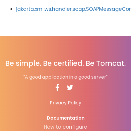
jakarta.xml.ws.handler.soap.SOAPMessageCon
Be simple. Be certified. Be Tomcat.
"A good application in a good server"
Privacy Policy
Documentation
How to configure