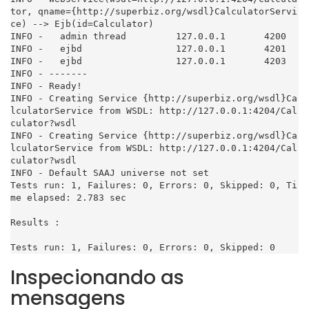
tor, qname={http://superbiz.org/wsdl}CalculatorServi
ce) --> Ejb(id=Calculator)

INFO -   admin thread         127.0.0.1       4200

INFO -   ejbd                 127.0.0.1       4201

INFO -   ejbd                 127.0.0.1       4203

INFO - -------

INFO - Ready!

INFO - Creating Service {http://superbiz.org/wsdl}Ca
lculatorService from WSDL: http://127.0.0.1:4204/Cal
culator?wsdl

INFO - Creating Service {http://superbiz.org/wsdl}Ca
lculatorService from WSDL: http://127.0.0.1:4204/Cal
culator?wsdl

INFO - Default SAAJ universe not set

Tests run: 1, Failures: 0, Errors: 0, Skipped: 0, Ti
me elapsed: 2.783 sec

Results :

Tests run: 1, Failures: 0, Errors: 0, Skipped: 0
Inspecionando as
mensagens