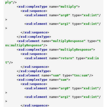
ply"
/>
<
xsd:complexType
name
=
"multiply"
>
<
xsd:sequence
>
<
xsd:element
name
=
"arg0"
type
=
"xsd:int"
/
>
<
xsd:element
name
=
"arg1"
type
=
"xsd:int"
/
>
</
xsd:sequence
>
</
xsd:complexType
>
<
xsd:element
name
=
"multiplyResponse"
type
=
"t
ns:multiplyResponse"
/>
<
xsd:complexType
name
=
"multiplyResponse"
>
<
xsd:sequence
>
<
xsd:element
name
=
"return"
type
=
"xsd:in
t"
/>
</
xsd:sequence
>
</
xsd:complexType
>
<
xsd:element
name
=
"sum"
type
=
"tns:sum"
/>
<
xsd:complexType
name
=
"sum"
>
<
xsd:sequence
>
<
xsd:element
name
=
"arg0"
type
=
"xsd:int"
/
>
<
xsd:element
name
=
"arg1"
type
=
"xsd:int"
/
>
</
xsd:sequence
>