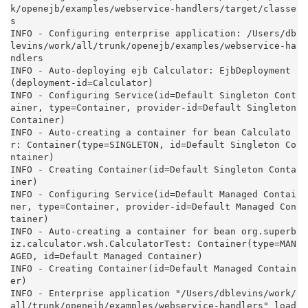
k/openejb/examples/webservice-handlers/target/classe
s

INFO - Configuring enterprise application: /Users/db
levins/work/all/trunk/openejb/examples/webservice-ha
ndlers

INFO - Auto-deploying ejb Calculator: EjbDeployment
(deployment-id=Calculator)

INFO - Configuring Service(id=Default Singleton Cont
ainer, type=Container, provider-id=Default Singleton 
Container)

INFO - Auto-creating a container for bean Calculato
r: Container(type=SINGLETON, id=Default Singleton Co
ntainer)

INFO - Creating Container(id=Default Singleton Conta
iner)

INFO - Configuring Service(id=Default Managed Contai
ner, type=Container, provider-id=Default Managed Con
tainer)

INFO - Auto-creating a container for bean org.superb
iz.calculator.wsh.CalculatorTest: Container(type=MAN
AGED, id=Default Managed Container)

INFO - Creating Container(id=Default Managed Contain
er)

INFO - Enterprise application "/Users/dblevins/work/
all/trunk/openejb/examples/webservice-handlers" load