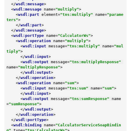
</
wsdl:message
>
<
wsdl:message
name
=
"multiply"
>
<
wsdl:part
element
=
"tns:multiply"
name
=
"parame
ters"
>
</
wsdl:part
>
</
wsdl:message
>
<
wsdl:portType
name
=
"CalculatorWs"
>
<
wsdl:operation
name
=
"multiply"
>
<
wsdl:input
message
=
"tns:multiply"
name
=
"mul
tiply"
>
</
wsdl:input
>
<
wsdl:output
message
=
"tns:multiplyResponse"
name
=
"multiplyResponse"
>
</
wsdl:output
>
</
wsdl:operation
>
<
wsdl:operation
name
=
"sum"
>
<
wsdl:input
message
=
"tns:sum"
name
=
"sum"
>
</
wsdl:input
>
<
wsdl:output
message
=
"tns:sumResponse"
name
=
"sumResponse"
>
</
wsdl:output
>
</
wsdl:operation
>
</
wsdl:portType
>
<
wsdl:binding
name
=
"CalculatorServiceSoapBindin
g"
type
=
"tns:CalculatorWs"
>