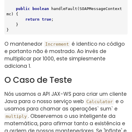
public
boolean
handleFault
(SOAPMessageContext 
mc)
{

return
true
;

    }

}
O mantenedor
é identico no código
Increment
e portanto não é mostrado. Ao invés de
multiplicar por 1000, este simplesmente
adiciona 1.
O Caso de Teste
Nós usamos a API JAX-WS para criar um cliente
Java para o nosso serviço web
e o
Calculator
usamos para chamar as operações` sum` e
. Observemos o uso inteligente da
multiply
matemática, para afirmar tanto a existência e
a ordem de nossos mantenedores. Se 'Inflate' e