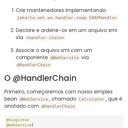
Crie mantenedores implementando
jakarta.xml.ws.handler.soap.SOAPHandler
Declare e ordene-os em um arquivo xml
via
<handler-chain>
Associe o arquivo xml com um
componente
via
@WebService
@HandlerChain
O @HandlerChain
Primeiro, começaremos com nosso simples
bean
, chamado
, que é
@WebService
Calculator
anotado com
@HandlerChain
@Singleton
@WebService
(
