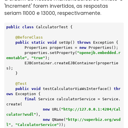
'Increment' forem invertidos, as respostas
seriam 11000 e 13000, respectivamente.
public
class
CalculatorTest
{

@BeforeClass
public
static
void
setUp
()
throws
 Exception 
{

        Properties properties = 
new
 Properties();

        properties.setProperty(
"openejb.embedded.r
emotable"
, 
"true"
);

        EJBContainer.createEJBContainer(propertie
s);

    }

@Test
public
void
testCalculatorViaWsInterface
()
thr
ows
 Exception 
{

final
 Service calculatorService = Service.
create(

new
 URL(
"http://127.0.0.1:4204/Cal
culator?wsdl"
),

new
 QName(
"http://superbiz.org/wsd
l"
, 
"CalculatorService"
));
