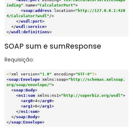
inding"
name
=
"CalculatorPort"
>
<
soap:address
location
=
"http://127.0.0.1:420
4/Calculator?wsdl"
/>
</
wsdl:port
>
</
wsdl:service
>
</
wsdl:definitions
>
SOAP sum e sumResponse
Requisição:
<?
xml version=
"1.0"
 encoding=
"UTF-8"
?>
<
soap:Envelope
xmlns:soap
=
"http://schemas.xmlsoap.
org/soap/envelope/"
>
<
soap:Body
>
<
ns1:sum
xmlns:ns1
=
"http://superbiz.org/wsdl"
>
<
arg0
>
4
</
arg0
>
<
arg1
>
6
</
arg1
>
</
ns1:sum
>
</
soap:Body
>
</
soap:Envelope
>