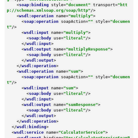
<
soap:binding
style
=
"document"
transport
=
"htt
p://schemas.xmlsoap.org/soap/http"
/>
<
wsdl:operation
name
=
"multiply"
>
<
soap:operation
soapAction
=
""
style
=
"documen
t"
/>
<
wsdl:input
name
=
"multiply"
>
<
soap:body
use
=
"literal"
/>
</
wsdl:input
>
<
wsdl:output
name
=
"multiplyResponse"
>
<
soap:body
use
=
"literal"
/>
</
wsdl:output
>
</
wsdl:operation
>
<
wsdl:operation
name
=
"sum"
>
<
soap:operation
soapAction
=
""
style
=
"documen
t"
/>
<
wsdl:input
name
=
"sum"
>
<
soap:body
use
=
"literal"
/>
</
wsdl:input
>
<
wsdl:output
name
=
"sumResponse"
>
<
soap:body
use
=
"literal"
/>
</
wsdl:output
>
</
wsdl:operation
>
</
wsdl:binding
>
<
wsdl:service
name
=
"CalculatorService"
>
<
wsdl:port
binding
=
"tns:CalculatorServiceSoapB