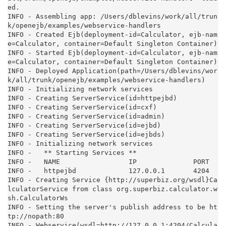
ed.

INFO - Assembling app: /Users/dblevins/work/all/trun
k/openejb/examples/webservice-handlers

INFO - Created Ejb(deployment-id=Calculator, ejb-nam
e=Calculator, container=Default Singleton Container)

INFO - Started Ejb(deployment-id=Calculator, ejb-nam
e=Calculator, container=Default Singleton Container)

INFO - Deployed Application(path=/Users/dblevins/wor
k/all/trunk/openejb/examples/webservice-handlers)

INFO - Initializing network services

INFO - Creating ServerService(id=httpejbd)

INFO - Creating ServerService(id=cxf)

INFO - Creating ServerService(id=admin)

INFO - Creating ServerService(id=ejbd)

INFO - Creating ServerService(id=ejbds)

INFO - Initializing network services

INFO -   ** Starting Services **

INFO -   NAME                 IP              PORT

INFO -   httpejbd             127.0.0.1       4204

INFO - Creating Service {http://superbiz.org/wsdl}Ca
lculatorService from class org.superbiz.calculator.w
sh.CalculatorWs

INFO - Setting the server's publish address to be ht
tp://nopath:80

INFO - Webservice(wsdl=http://127.0.0.1:4204/Calcula