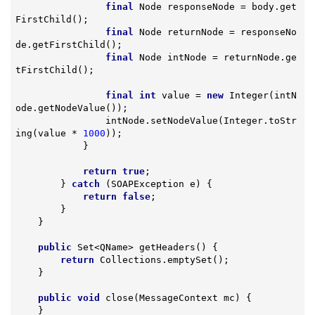
final
 Node responseNode = body.get
FirstChild();

final
 Node returnNode = responseNo
de.getFirstChild();

final
 Node intNode = returnNode.ge
tFirstChild();

final
int
 value = 
new
 Integer(intN
ode.getNodeValue());

                intNode.setNodeValue(Integer.toStr
ing(value * 
1000
));

            }

return
true
;

        } 
catch
 (SOAPException e) {

return
false
;

        }

    }

public
 Set<QName> 
getHeaders
()
{

return
 Collections.emptySet();

    }

public
void
close
(MessageContext mc)
{

    }
