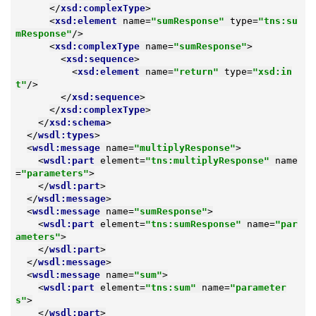
</
xsd:complexType
>
<
xsd:element
name
=
"sumResponse"
type
=
"tns:su
mResponse"
/>
<
xsd:complexType
name
=
"sumResponse"
>
<
xsd:sequence
>
<
xsd:element
name
=
"return"
type
=
"xsd:in
t"
/>
</
xsd:sequence
>
</
xsd:complexType
>
</
xsd:schema
>
</
wsdl:types
>
<
wsdl:message
name
=
"multiplyResponse"
>
<
wsdl:part
element
=
"tns:multiplyResponse"
name
=
"parameters"
>
</
wsdl:part
>
</
wsdl:message
>
<
wsdl:message
name
=
"sumResponse"
>
<
wsdl:part
element
=
"tns:sumResponse"
name
=
"par
ameters"
>
</
wsdl:part
>
</
wsdl:message
>
<
wsdl:message
name
=
"sum"
>
<
wsdl:part
element
=
"tns:sum"
name
=
"parameter
s"
>
</
wsdl:part
>