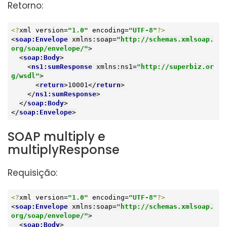
Retorno:
<?
xml version=
"1.0"
 encoding=
"UTF-8"
?>
<
soap:Envelope
xmlns:soap
=
"http://schemas.xmlsoap.
org/soap/envelope/"
>
<
soap:Body
>
<
ns1:sumResponse
xmlns:ns1
=
"http://superbiz.or
g/wsdl"
>
<
return
>
10001
</
return
>
</
ns1:sumResponse
>
</
soap:Body
>
</
soap:Envelope
>
SOAP multiply e
multiplyResponse
Requisição:
<?
xml version=
"1.0"
 encoding=
"UTF-8"
?>
<
soap:Envelope
xmlns:soap
=
"http://schemas.xmlsoap.
org/soap/envelope/"
>
<
soap:Body
>