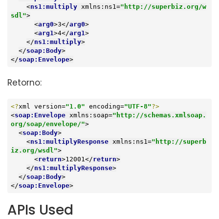
<
ns1:multiply
xmlns:ns1
=
"http://superbiz.org/w
sdl"
>
<
arg0
>
3
</
arg0
>
<
arg1
>
4
</
arg1
>
</
ns1:multiply
>
</
soap:Body
>
</
soap:Envelope
>
Retorno:
<?
xml version=
"1.0"
 encoding=
"UTF-8"
?>
<
soap:Envelope
xmlns:soap
=
"http://schemas.xmlsoap.
org/soap/envelope/"
>
<
soap:Body
>
<
ns1:multiplyResponse
xmlns:ns1
=
"http://superb
iz.org/wsdl"
>
<
return
>
12001
</
return
>
</
ns1:multiplyResponse
>
</
soap:Body
>
</
soap:Envelope
>
APIs Used