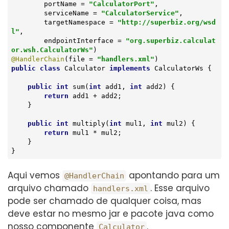
        portName = 
"CalculatorPort"
,

        serviceName = 
"CalculatorService"
,

        targetNamespace = 
"http://superbiz.org/wsd
l"
,

        endpointInterface = 
"org.superbiz.calculat
or.wsh.CalculatorWs"
@HandlerChain
(file = 
"handlers.xml"
public
class
Calculator
implements
CalculatorWs
{

public
int
sum
(
int
 add1, 
int
 add2)
{

return
 add1 + add2;

    }

public
int
multiply
(
int
 mul1, 
int
 mul2)
{

return
 mul1 * mul2;

    }

}
Aqui vemos
apontando para um
@HandlerChain
arquivo chamado
. Esse arquivo
handlers.xml
pode ser chamado de qualquer coisa, mas
deve estar no mesmo jar e pacote java como
nosso componente
.
Calculator