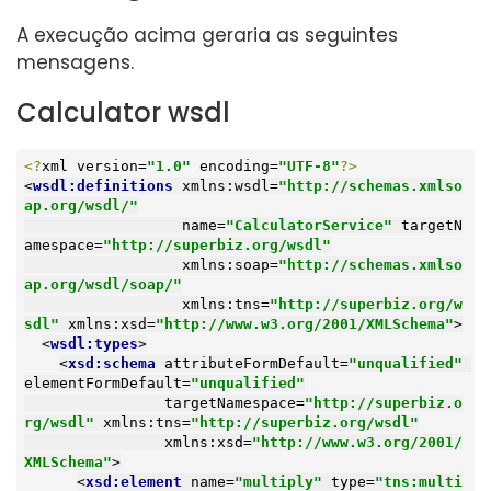
A execução acima geraria as seguintes
mensagens.
Calculator wsdl
<?
xml version=
"1.0"
 encoding=
"UTF-8"
?>
<
wsdl:definitions
xmlns:wsdl
=
"http://schemas.xmlso
ap.org/wsdl/"
name
=
"CalculatorService"
targetN
amespace
=
"http://superbiz.org/wsdl"
xmlns:soap
=
"http://schemas.xmlso
ap.org/wsdl/soap/"
xmlns:tns
=
"http://superbiz.org/w
sdl"
xmlns:xsd
=
"http://www.w3.org/2001/XMLSchema"
>
<
wsdl:types
>
<
xsd:schema
attributeFormDefault
=
"unqualified"
elementFormDefault
=
"unqualified"
targetNamespace
=
"http://superbiz.o
rg/wsdl"
xmlns:tns
=
"http://superbiz.org/wsdl"
xmlns:xsd
=
"http://www.w3.org/2001/
XMLSchema"
>
<
xsd:element
name
=
"multiply"
type
=
"tns:multi