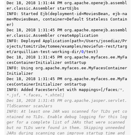
Dec 18, 2018 1:31:44 PM org.apache.openejb.assembl
er.classic.Assembler startEjbs

INFO: Started 
Ejb
(deployment-id=MoviesBean, ejb-na
me=MoviesBean, container=Default Stateless Contain
er)
Dec 18, 2018 1:31:45 PM org.apache.openejb.assembl
er.classic.Assembler createApplication

INFO: Deployed 
Application
(path=/Users/josediaz/Pr
ojects/tomitribe/tomee/examples/moviefun-rest/targ
et/arquillian-test-working-dir/
0
/test)
Dec 18, 2018 1:31:45 PM org.apache.myfaces.ee.MyFa
cesContainerInitializer onStartup

INFO: Using org.apache.myfaces.ee.MyFacesContainer
Initializer

Dec 18, 2018 1:31:45 PM org.apache.myfaces.ee.MyFa
cesContainerInitializer onStartup

INFO: Added FacesServlet with mappings
=[/faces
/*, 
*.jsf, *.faces, *.xhtml]

Dec 18, 2018 1:31:45 PM org.apache.jasper.servlet.
TldScanner scanJars

INFO: At least one JAR was scanned for TLDs yet co
ntained no TLDs. Enable debug logging for this log
ger for a complete list of JARs that were scanned 
but no TLDs were found in them. Skipping unneeded 
JARs during scanning can improve startup time and 