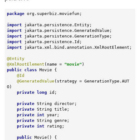
package
 org.superbiz.moviefun;

import
import
import
import
import
 jakarta.xml.bind.annotation.XmlRootElement;

@Entity
@XmlRootElement
(name = 
"movie"
public
class
Movie
{

@Id
@GeneratedValue
(strategy = GenerationType.AUT
O)

private
long
 id;

private
 String director;

private
 String title;

private
int
 year;

private
 String genre;

private
int
 rating;

public
Movie
()
{
