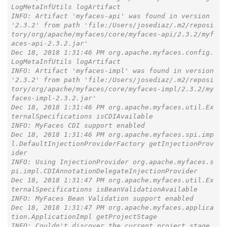
LogMetaInfUtils logArtifact

INFO: Artifact 'myfaces-api' was found in version 
'2.3.2' from path 'file:/Users/josediaz/.m2/reposi
tory/org/apache/myfaces/core/myfaces-api/2.3.2/myf
aces-api-2.3.2.jar'

Dec 18, 2018 1:31:46 PM org.apache.myfaces.config.
LogMetaInfUtils logArtifact

INFO: Artifact 'myfaces-impl' was found in version 
'2.3.2' from path 'file:/Users/josediaz/.m2/reposi
tory/org/apache/myfaces/core/myfaces-impl/2.3.2/my
faces-impl-2.3.2.jar'

Dec 18, 2018 1:31:46 PM org.apache.myfaces.util.Ex
ternalSpecifications isCDIAvailable

INFO: MyFaces CDI support enabled

Dec 18, 2018 1:31:46 PM org.apache.myfaces.spi.imp
l.DefaultInjectionProviderFactory getInjectionProv
ider

INFO: Using InjectionProvider org.apache.myfaces.s
pi.impl.CDIAnnotationDelegateInjectionProvider

Dec 18, 2018 1:31:47 PM org.apache.myfaces.util.Ex
ternalSpecifications isBeanValidationAvailable

INFO: MyFaces Bean Validation support enabled

Dec 18, 2018 1:31:47 PM org.apache.myfaces.applica
tion.ApplicationImpl getProjectStage

INFO: Couldn't discover the current project stage, 