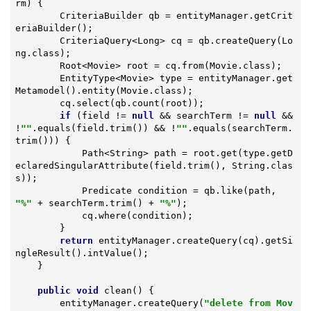
rm)
{

        CriteriaBuilder qb = entityManager.getCrit
eriaBuilder();

        CriteriaQuery<Long> cq = qb.createQuery(Lo
ng.class);

        Root<Movie> root = cq.from(Movie.class);

        EntityType<Movie> type = entityManager.get
Metamodel().entity(Movie.class);

        cq.select(qb.count(root));

if
 (field != 
null
 && searchTerm != 
null
 && 
!
""
.equals(field.trim()) && !
""
.equals(searchTerm.
trim())) {

            Path<String> path = root.get(type.getD
eclaredSingularAttribute(field.trim(), String.clas
s));

            Predicate condition = qb.like(path, 
"%"
 + searchTerm.trim() + 
"%"
);

            cq.where(condition);

        }

return
 entityManager.createQuery(cq).getSi
ngleResult().intValue();

    }

public
void
clean
()
{

        entityManager.createQuery(
"delete from Mov