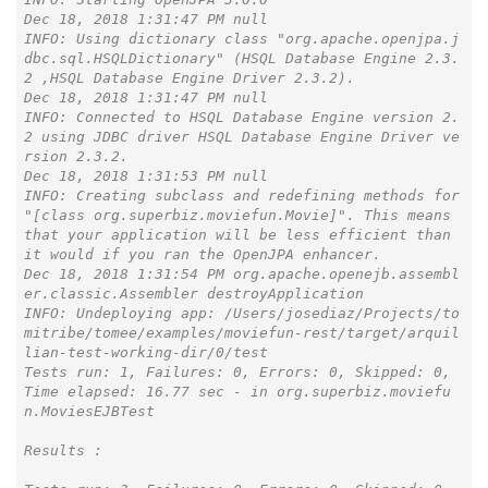
Dec 18, 2018 1:31:47 PM null

INFO: Using dictionary class "org.apache.openjpa.j
dbc.sql.HSQLDictionary" (HSQL Database Engine 2.3.
2 ,HSQL Database Engine Driver 2.3.2).

Dec 18, 2018 1:31:47 PM null

INFO: Connected to HSQL Database Engine version 2.
2 using JDBC driver HSQL Database Engine Driver ve
rsion 2.3.2.

Dec 18, 2018 1:31:53 PM null

INFO: Creating subclass and redefining methods for 
"[class org.superbiz.moviefun.Movie]". This means 
that your application will be less efficient than 
it would if you ran the OpenJPA enhancer.

Dec 18, 2018 1:31:54 PM org.apache.openejb.assembl
er.classic.Assembler destroyApplication

INFO: Undeploying app: /Users/josediaz/Projects/to
mitribe/tomee/examples/moviefun-rest/target/arquil
lian-test-working-dir/0/test

Tests run: 1, Failures: 0, Errors: 0, Skipped: 0, 
Time elapsed: 16.77 sec - in org.superbiz.moviefu
n.MoviesEJBTest

Results :
