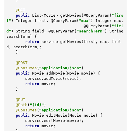
@GET
public
 List<Movie> 
getMovies
(@QueryParam(
"firs
t"
)
 Integer first, @
QueryParam
(
"max"
)
 Integer max,

                                 @
QueryParam
(
"fiel
d"
)
 String field, @
QueryParam
(
"searchTerm"
)
 String 
searchTerm) 
{

return
 service.getMovies(first, max, fiel
d, searchTerm);

    }

@POST
@Consumes
(
"application/json"
)

public
 Movie 
addMovie
(Movie movie)
{

        service.addMovie(movie);

return
 movie;

    }

@PUT
@Path
(
"{id}"
)

@Consumes
(
"application/json"
)

public
 Movie 
editMovie
(Movie movie)
{

        service.editMovie(movie);

return
 movie;
