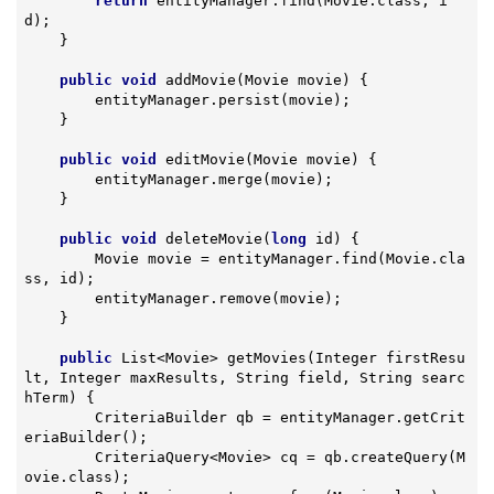
return
 entityManager.find(Movie.class, i
d);

    }

public
void
addMovie
(Movie movie)
{

        entityManager.persist(movie);

    }

public
void
editMovie
(Movie movie)
{

        entityManager.merge(movie);

    }

public
void
deleteMovie
(
long
 id)
{

        Movie movie = entityManager.find(Movie.cla
ss, id);

        entityManager.remove(movie);

    }

public
 List<Movie> 
getMovies
(Integer firstResu
lt, Integer maxResults, String field, String searc
hTerm)
{

        CriteriaBuilder qb = entityManager.getCrit
eriaBuilder();

        CriteriaQuery<Movie> cq = qb.createQuery(M
ovie.class);
