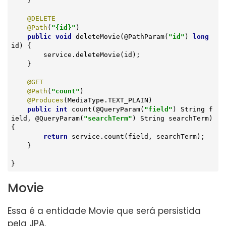
    }

@DELETE
@Path
(
"{id}"
)

public
void
deleteMovie
(@PathParam(
"id"
)
long
id) 
{

        service.deleteMovie(id);

    }

@GET
@Path
(
"count"
)

@Produces
(MediaType.TEXT_PLAIN)

public
int
count
(@QueryParam(
"field"
)
 String f
ield, @
QueryParam
(
"searchTerm"
)
 String searchTerm) 
{

return
 service.count(field, searchTerm);

    }

}
Movie
Essa é a entidade Movie que será persistida
pela JPA.