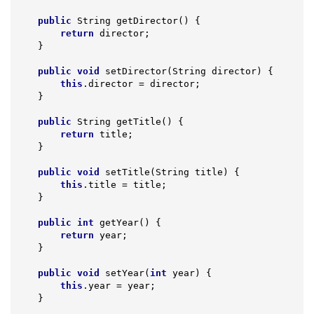
public
 String 
getDirector
()
{

return
 director;

    }

public
void
setDirector
(String director)
{

this
.director = director;

    }

public
 String 
getTitle
()
{

return
 title;

    }

public
void
setTitle
(String title)
{

this
.title = title;

    }

public
int
getYear
()
{

return
 year;

    }

public
void
setYear
(
int
 year)
{

this
.year = year;

    }
