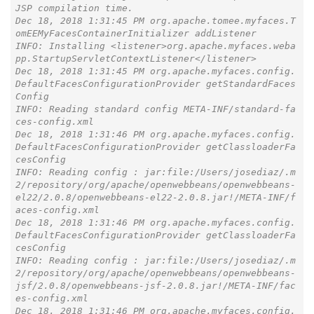
JSP compilation time.

Dec 18, 2018 1:31:45 PM org.apache.tomee.myfaces.T
omEEMyFacesContainerInitializer addListener

INFO: Installing <listener>org.apache.myfaces.weba
pp.StartupServletContextListener</listener>

Dec 18, 2018 1:31:45 PM org.apache.myfaces.config.
DefaultFacesConfigurationProvider getStandardFaces
Config

INFO: Reading standard config META-INF/standard-fa
ces-config.xml

Dec 18, 2018 1:31:46 PM org.apache.myfaces.config.
DefaultFacesConfigurationProvider getClassloaderFa
cesConfig

INFO: Reading config : jar:file:/Users/josediaz/.m
2/repository/org/apache/openwebbeans/openwebbeans-
el22/2.0.8/openwebbeans-el22-2.0.8.jar!/META-INF/f
aces-config.xml

Dec 18, 2018 1:31:46 PM org.apache.myfaces.config.
DefaultFacesConfigurationProvider getClassloaderFa
cesConfig

INFO: Reading config : jar:file:/Users/josediaz/.m
2/repository/org/apache/openwebbeans/openwebbeans-
jsf/2.0.8/openwebbeans-jsf-2.0.8.jar!/META-INF/fac
es-config.xml

Dec 18, 2018 1:31:46 PM org.apache.myfaces.config.