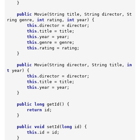
    }

public
Movie
(String title, String director, St
ring genre, 
int
 rating, 
int
 year)
{

this
.director = director;

this
.title = title;

this
.year = year;

this
.genre = genre;

this
.rating = rating;

    }

public
Movie
(String director, String title, 
in
t
 year)
{

this
.director = director;

this
.title = title;

this
.year = year;

    }

public
long
getId
()
{

return
 id;

    }

public
void
setId
(
long
 id)
{

this
.id = id;

    }
