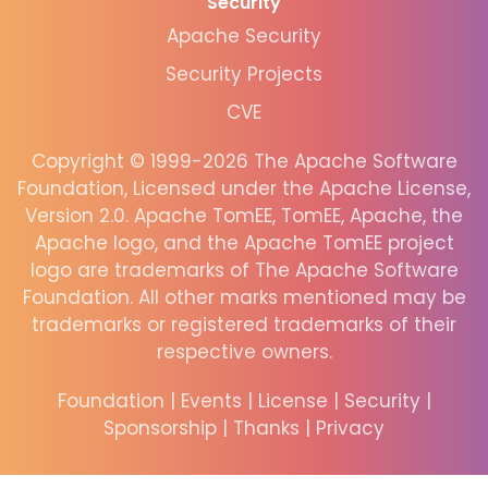
Security
Apache Security
Security Projects
CVE
Copyright © 1999-2026 The Apache Software
Foundation, Licensed under the Apache License,
Version 2.0. Apache TomEE, TomEE, Apache, the
Apache logo, and the Apache TomEE project
logo are trademarks of The Apache Software
Foundation. All other marks mentioned may be
trademarks or registered trademarks of their
respective owners.
Foundation
|
Events
|
License
|
Security
|
Sponsorship
|
Thanks
|
Privacy