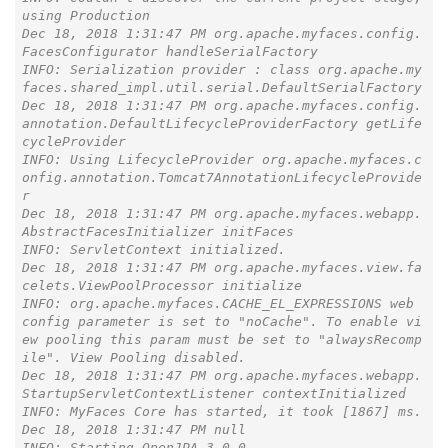
using Production

Dec 18, 2018 1:31:47 PM org.apache.myfaces.config.
FacesConfigurator handleSerialFactory

INFO: Serialization provider : class org.apache.my
faces.shared_impl.util.serial.DefaultSerialFactory

Dec 18, 2018 1:31:47 PM org.apache.myfaces.config.
annotation.DefaultLifecycleProviderFactory getLife
cycleProvider

INFO: Using LifecycleProvider org.apache.myfaces.c
onfig.annotation.Tomcat7AnnotationLifecycleProvide
r

Dec 18, 2018 1:31:47 PM org.apache.myfaces.webapp.
AbstractFacesInitializer initFaces

INFO: ServletContext initialized.

Dec 18, 2018 1:31:47 PM org.apache.myfaces.view.fa
celets.ViewPoolProcessor initialize

INFO: org.apache.myfaces.CACHE_EL_EXPRESSIONS web 
config parameter is set to "noCache". To enable vi
ew pooling this param must be set to "alwaysRecomp
ile". View Pooling disabled.

Dec 18, 2018 1:31:47 PM org.apache.myfaces.webapp.
StartupServletContextListener contextInitialized

INFO: MyFaces Core has started, it took [1867] ms.

Dec 18, 2018 1:31:47 PM null

INFO: Starting OpenJPA 3.0.0
