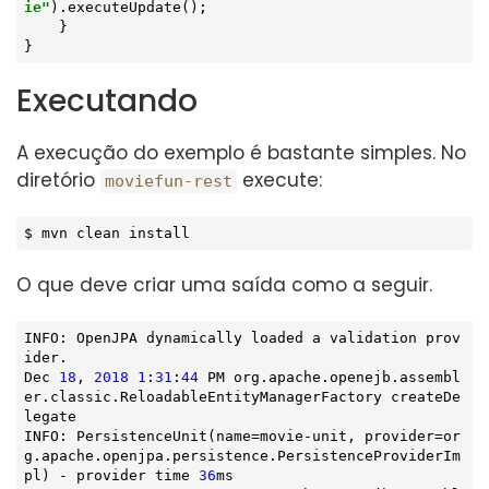
ie"
).executeUpdate();

    }

}
Executando
A execução do exemplo é bastante simples. No
diretório
execute:
moviefun-rest
$ mvn clean install
O que deve criar uma saída como a seguir.
INFO: OpenJPA dynamically loaded a validation prov
ider.

Dec 
18
, 
2018
1
:
31
:
44
 PM org.apache.openejb.assembl
er.classic.ReloadableEntityManagerFactory createDe
legate

INFO: PersistenceUnit(name=movie-unit, provider=or
g.apache.openjpa.persistence.PersistenceProviderIm
pl) - provider time 
36
ms
