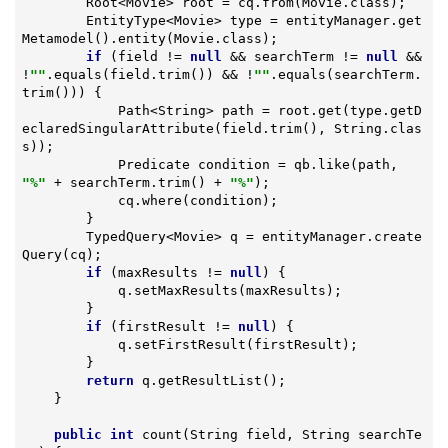
        Root<Movie> root = cq.from(Movie.class);

        EntityType<Movie> type = entityManager.get
Metamodel().entity(Movie.class);

if
 (field != 
null
 && searchTerm != 
null
 && 
!
""
.equals(field.trim()) && !
""
.equals(searchTerm.
trim())) {

            Path<String> path = root.get(type.getD
eclaredSingularAttribute(field.trim(), String.clas
s));

            Predicate condition = qb.like(path, 
"%"
 + searchTerm.trim() + 
"%"
);

            cq.where(condition);

        }

        TypedQuery<Movie> q = entityManager.create
Query(cq);

if
 (maxResults != 
null
) {

            q.setMaxResults(maxResults);

        }

if
 (firstResult != 
null
) {

            q.setFirstResult(firstResult);

        }

return
 q.getResultList();

    }

public
int
count
(String field, String searchTe