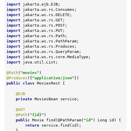
import
import
import
import
import
import
import
import
import
import
import
import
 java.util.List;

@Path
(
"movies"
@Produces
({
"application/json"
public
class
MoviesRest
{

@EJB
private
 MoviesBean service;

@GET
@Path
(
"{id}"
)

public
 Movie 
find
(@PathParam(
"id"
)
 Long id) 
{

return
 service.find(id);

    }
