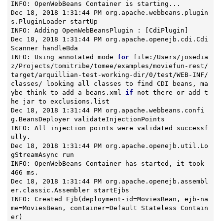
INFO: OpenWebBeans Container is starting...

Dec 18, 2018 1:31:44 PM org.apache.webbeans.plugin
s.PluginLoader startUp

INFO: Adding OpenWebBeansPlugin : [CdiPlugin]

Dec 18, 2018 1:31:44 PM org.apache.openejb.cdi.Cdi
Scanner handleBda

INFO: Using annotated mode 
for
 file:/Users/josedia
z/Projects/tomitribe/tomee/examples/moviefun-rest/
target/arquillian-test-working-dir/0/test/WEB-INF/
classes/ looking all classes to find CDI beans, ma
ybe think to add a beans.xml 
if
 not there or add t
he jar to exclusions.list

Dec 18, 2018 1:31:44 PM org.apache.webbeans.confi
g.BeansDeployer validateInjectionPoints

INFO: All injection points were validated successf
ully.

Dec 18, 2018 1:31:44 PM org.apache.openejb.util.Lo
gStreamAsync run

INFO: OpenWebBeans Container has started, it took 
466 ms.

Dec 18, 2018 1:31:44 PM org.apache.openejb.assembl
er.classic.Assembler startEjbs

INFO: Created 
Ejb
(deployment-id=MoviesBean, ejb-na
me=MoviesBean, container=Default Stateless Contain
er)