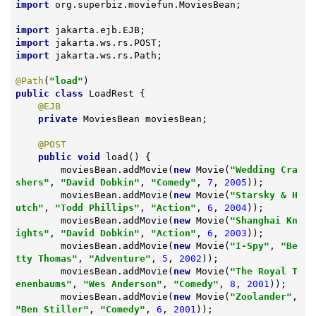
import
 org.superbiz.moviefun.MoviesBean;

import
import
import
 jakarta.ws.rs.Path;

@Path
(
"load"
public
class
LoadRest
{

@EJB
private
 MoviesBean moviesBean;

@POST
public
void
load
()
{

        moviesBean.addMovie(
new
 Movie(
"Wedding Cra
shers"
, 
"David Dobkin"
, 
"Comedy"
, 
7
, 
2005
));

        moviesBean.addMovie(
new
 Movie(
"Starsky & H
utch"
, 
"Todd Phillips"
, 
"Action"
, 
6
, 
2004
));

        moviesBean.addMovie(
new
 Movie(
"Shanghai Kn
ights"
, 
"David Dobkin"
, 
"Action"
, 
6
, 
2003
));

        moviesBean.addMovie(
new
 Movie(
"I-Spy"
, 
"Be
tty Thomas"
, 
"Adventure"
, 
5
, 
2002
));

        moviesBean.addMovie(
new
 Movie(
"The Royal T
enenbaums"
, 
"Wes Anderson"
, 
"Comedy"
, 
8
, 
2001
));

        moviesBean.addMovie(
new
 Movie(
"Zoolander"
, 
"Ben Stiller"
, 
"Comedy"
, 
6
, 
2001
));
