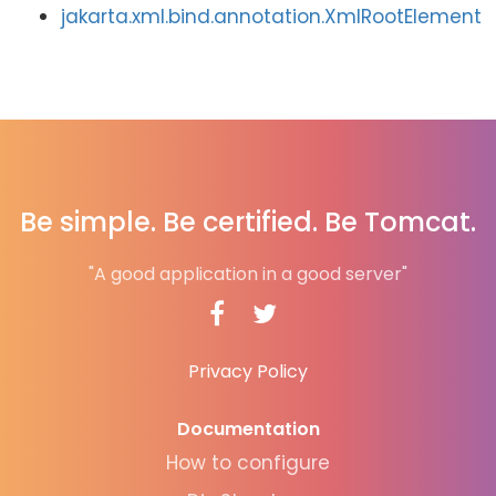
jakarta.xml.bind.annotation.XmlRootElement
Be simple. Be certified. Be Tomcat.
"A good application in a good server"
Privacy Policy
Documentation
How to configure