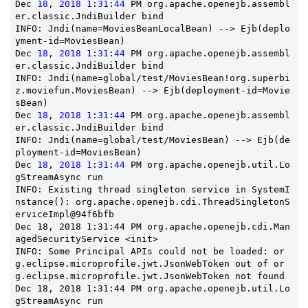
Dec 
18
, 
2018
1
:
31
:
44
 PM org.apache.openejb.assembl
er.classic.JndiBuilder bind

INFO: Jndi(name=MoviesBeanLocalBean) --> Ejb(deplo
yment-id=MoviesBean)

Dec 
18
, 
2018
1
:
31
:
44
 PM org.apache.openejb.assembl
er.classic.JndiBuilder bind

INFO: Jndi(name=global/test/MoviesBean!org.superbi
z.moviefun.MoviesBean) --> Ejb(deployment-id=Movie
sBean)

Dec 
18
, 
2018
1
:
31
:
44
 PM org.apache.openejb.assembl
er.classic.JndiBuilder bind

INFO: Jndi(name=global/test/MoviesBean) --> Ejb(de
ployment-id=MoviesBean)

Dec 
18
, 
2018
1
:
31
:
44
 PM org.apache.openejb.util.Lo
gStreamAsync run

INFO: 
Existing thread singleton service in 
SystemI
nstance
()
: org.apache.openejb.cdi.ThreadSingletonS
erviceImpl@94f6bfb

Dec 18, 2018 1:31:44 PM org.apache.openejb.cdi.Man
agedSecurityService <init>

INFO: Some Principal APIs could not be loaded: or
g.eclipse.microprofile.jwt.JsonWebToken out of or
g.eclipse.microprofile.jwt.JsonWebToken not found

Dec 18, 2018 1:31:44 PM org.apache.openejb.util.Lo
gStreamAsync run
