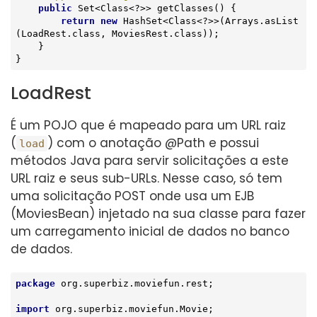
public
 Set<Class<?>> getClasses() {

return
new
 HashSet<Class<?>>(Arrays.asList
(LoadRest.class, MoviesRest.class));

    }

}
LoadRest
É um POJO que é mapeado para um URL raiz
(
) com o anotação @Path e possui
load
métodos Java para servir solicitações a este
URL raiz e seus sub-URLs. Nesse caso, só tem
uma solicitação POST onde usa um EJB
(MoviesBean) injetado na sua classe para fazer
um carregamento inicial de dados no banco
de dados.
package
 org.superbiz.moviefun.rest;

import