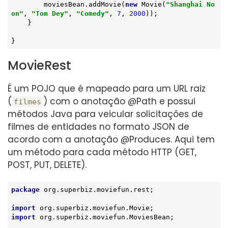
        moviesBean.addMovie(
new
 Movie(
"Shanghai No
on"
, 
"Tom Dey"
, 
"Comedy"
, 
7
, 
2000
));

    }

}
MovieRest
É um POJO que é mapeado para um URL raiz
(
) com o anotação @Path e possui
filmes
métodos Java para veicular solicitações de
filmes de entidades no formato JSON de
acordo com a anotação @Produces. Aqui tem
um método para cada método HTTP (GET,
POST, PUT, DELETE).
package
 org.superbiz.moviefun.rest;

import
import
 org.superbiz.moviefun.MoviesBean;
