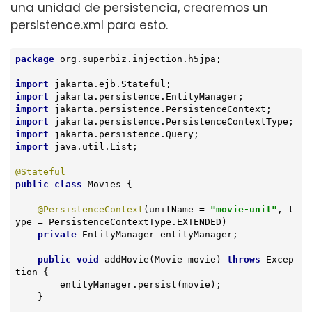
una unidad de persistencia, crearemos un
persistence.xml para esto.
package
 org.superbiz.injection.h5jpa;

import
import
import
import
import
import
 java.util.List;

@Stateful
public
class
Movies
{

@PersistenceContext
(unitName = 
"movie-unit"
, t
ype = PersistenceContextType.EXTENDED)

private
 EntityManager entityManager;

public
void
addMovie
(Movie movie)
throws
 Excep
tion 
{

        entityManager.persist(movie);

    }
