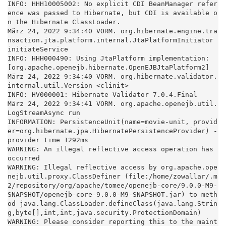
INFO: HHH10005002: No explicit CDI BeanManager refer
ence was passed to Hibernate, but CDI is available o
n the Hibernate ClassLoader.

März 24, 2022 9:34:40 VORM. org.hibernate.engine.tra
nsaction.jta.platform.internal.JtaPlatformInitiator 
initiateService

INFO: HHH000490: Using JtaPlatform implementation: 
[org.apache.openejb.hibernate.OpenEJBJtaPlatform2]

März 24, 2022 9:34:40 VORM. org.hibernate.validator.
internal.util.Version <clinit>

INFO: HV000001: Hibernate Validator 7.0.4.Final

März 24, 2022 9:34:41 VORM. org.apache.openejb.util.
LogStreamAsync run

INFORMATION: PersistenceUnit(name=movie-unit, provid
er=org.hibernate.jpa.HibernatePersistenceProvider) - 
provider time 1292ms

WARNING: An illegal reflective access operation has 
occurred

WARNING: Illegal reflective access by org.apache.ope
nejb.util.proxy.ClassDefiner (file:/home/zowallar/.m
2/repository/org/apache/tomee/openejb-core/9.0.0-M9-
SNAPSHOT/openejb-core-9.0.0-M9-SNAPSHOT.jar) to meth
od java.lang.ClassLoader.defineClass(java.lang.Strin
g,byte[],int,int,java.security.ProtectionDomain)

WARNING: Please consider reporting this to the maint