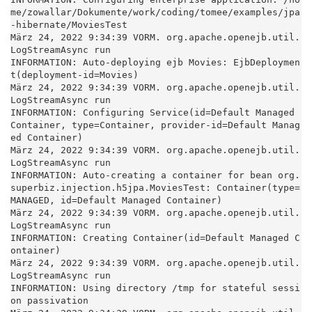
me/zowallar/Dokumente/work/coding/tomee/examples/jpa
-hibernate/MoviesTest

März 24, 2022 9:34:39 VORM. org.apache.openejb.util.
LogStreamAsync run

INFORMATION: Auto-deploying ejb Movies: EjbDeploymen
t(deployment-id=Movies)

März 24, 2022 9:34:39 VORM. org.apache.openejb.util.
LogStreamAsync run

INFORMATION: Configuring Service(id=Default Managed 
Container, type=Container, provider-id=Default Manag
ed Container)

März 24, 2022 9:34:39 VORM. org.apache.openejb.util.
LogStreamAsync run

INFORMATION: Auto-creating a container for bean org.
superbiz.injection.h5jpa.MoviesTest: Container(type=
MANAGED, id=Default Managed Container)

März 24, 2022 9:34:39 VORM. org.apache.openejb.util.
LogStreamAsync run

INFORMATION: Creating Container(id=Default Managed C
ontainer)

März 24, 2022 9:34:39 VORM. org.apache.openejb.util.
LogStreamAsync run

INFORMATION: Using directory /tmp for stateful sessi
on passivation
