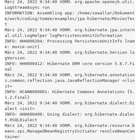
März 24, 2022 9:34:40 VORM. org.apache.openejb.util.
LogStreamAsync run

INFORMATION: Assembling app: /home/zowallar/Dokument
e/work/coding/tomee/examples/jpa-hibernate/MoviesTes
t

März 24, 2022 9:34:40 VORM. org.hibernate.jpa.intern
al.util.LogHelper logPersistenceUnitInformation

INFO: HHH000204: Processing PersistenceUnitInfo [nam
e: movie-unit]

März 24, 2022 9:34:40 VORM. org.hibernate.Version lo
gVersion

INFO: HHH000412: Hibernate ORM core version 5.6.7.Fi
nal

März 24, 2022 9:34:40 VORM. org.hibernate.annotation
s.common.reflection.java.JavaReflectionManager <clin
it>

INFO: HCANN000001: Hibernate Commons Annotations {5.
1.2.Final}

März 24, 2022 9:34:40 VORM. org.hibernate.dialect.Di
alect <init>

INFO: HHH000400: Using dialect: org.hibernate.dialec
t.HSQLDialect

März 24, 2022 9:34:40 VORM. org.hibernate.resource.b
eans.spi.ManagedBeanRegistryInitiator resolveBeanCon
tainer
