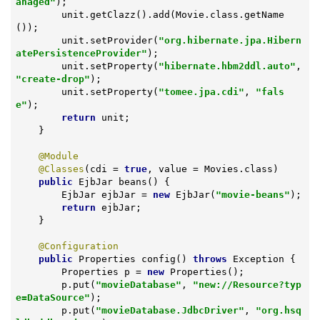
anaged"
);

        unit.getClazz().add(Movie.class.getName
());

        unit.setProvider(
"org.hibernate.jpa.Hibern
atePersistenceProvider"
);

        unit.setProperty(
"hibernate.hbm2ddl.auto"
, 
"create-drop"
);

        unit.setProperty(
"tomee.jpa.cdi"
, 
"fals
e"
);

return
 unit;

    }

@Module
@Classes
(cdi = 
true
, value = Movies.class)

public
 EjbJar 
beans
()
{

        EjbJar ejbJar = 
new
 EjbJar(
"movie-beans"
);

return
 ejbJar;

    }

@Configuration
public
 Properties 
config
()
throws
 Exception 
{

        Properties p = 
new
 Properties();

        p.put(
"movieDatabase"
, 
"new://Resource?typ
e=DataSource"
);

        p.put(
"movieDatabase.JdbcDriver"
, 
"org.hsq