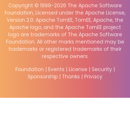
Copyright © 1999-2026 The Apache Software
Foundation, Licensed under the Apache License,
Version 2.0. Apache TomEE, TomEE, Apache, the
Apache logo, and the Apache TomEE project
logo are trademarks of The Apache Software
Foundation. All other marks mentioned may be
trademarks or registered trademarks of their
respective owners.
Foundation
|
Events
|
License
|
Security
|
Sponsorship
|
Thanks
|
Privacy