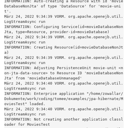
INFORMATION: Auto-creating a Resource with id 'movie
DatabaseNonJta' of type 'DataSource' for 'movie-uni
t'.

März 24, 2022 9:34:39 VORM. org.apache.openejb.util.
LogStreamAsync run

INFORMATION: Configuring Service(id=movieDatabaseNon
Jta, type=Resource, provider-id=movieDatabase)

März 24, 2022 9:34:39 VORM. org.apache.openejb.util.
LogStreamAsync run

INFORMATION: Creating Resource(id=movieDatabaseNonJt
a)

März 24, 2022 9:34:39 VORM. org.apache.openejb.util.
LogStreamAsync run

INFORMATION: Adjusting PersistenceUnit movie-unit <n
on-jta-data-source> to Resource ID 'movieDatabaseNon
Jta' from 'movieDatabaseUnmanaged'

März 24, 2022 9:34:40 VORM. org.apache.openejb.util.
LogStreamAsync run

INFORMATION: Enterprise application "/home/zowallar/
Dokumente/work/coding/tomee/examples/jpa-hibernate/M
oviesTest" loaded.

März 24, 2022 9:34:40 VORM. org.apache.openejb.util.
LogStreamAsync run

INFORMATION: Not creating another application classl
oader for MoviesTest
