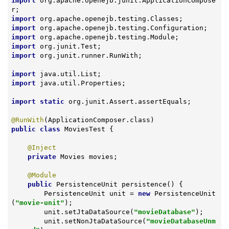
import
 org.apache.openejb.junit.ApplicationCompose
import
import
import
import
import
 org.junit.runner.RunWith;

import
import
 java.util.Properties;

import
static
 org.junit.Assert.assertEquals;

@RunWith
public
class
MoviesTest
{

@Inject
private
 Movies movies;

@Module
public
 PersistenceUnit 
persistence
()
{

        PersistenceUnit unit = 
new
 PersistenceUnit
(
"movie-unit"
);

        unit.setJtaDataSource(
"movieDatabase"
);

        unit.setNonJtaDataSource(
"movieDatabaseUnm