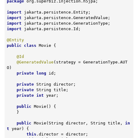
package
 org.superbiz.injection.h5jpa;

import
import
import
import
 jakarta.persistence.Id;

@Entity
public
class
Movie
{

@Id
@GeneratedValue
(strategy = GenerationType.AUT
O)

private
long
 id;

private
 String director;

private
 String title;

private
int
 year;

public
Movie
()
{

    }

public
Movie
(String director, String title, 
in
t
 year)
{

this
.director = director;
