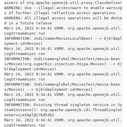
ainers of org.apache.openejb.util.proxy.ClassDefiner

WARNING: Use --illegal-access=warn to enable warning
s of further illegal reflective access operations

WARNING: All illegal access operations will be denie
d in a future release

März 24, 2022 9:34:41 VORM. org.apache.openejb.util.
LogStreamAsync run

INFORMATION: Jndi(name=MoviesLocalBean) --> Ejb(depl
oyment-id=Movies)

März 24, 2022 9:34:41 VORM. org.apache.openejb.util.
LogStreamAsync run

INFORMATION: Jndi(name=global/MoviesTest/movie-bean
s/Movies!org.superbiz.injection.h5jpa.Movies) --> Ej
b(deployment-id=Movies)

März 24, 2022 9:34:41 VORM. org.apache.openejb.util.
LogStreamAsync run

INFORMATION: Jndi(name=global/MoviesTest/movie-bean
s/Movies) --> Ejb(deployment-id=Movies)

März 24, 2022 9:34:41 VORM. org.apache.openejb.util.
LogStreamAsync run

INFORMATION: Existing thread singleton service in Sy
stemInstance(): org.apache.openejb.cdi.ThreadSinglet
onServiceImpl@176d53b2

März 24, 2022 9:34:41 VORM. org.apache.openejb.util.
LogStreamAsync run
