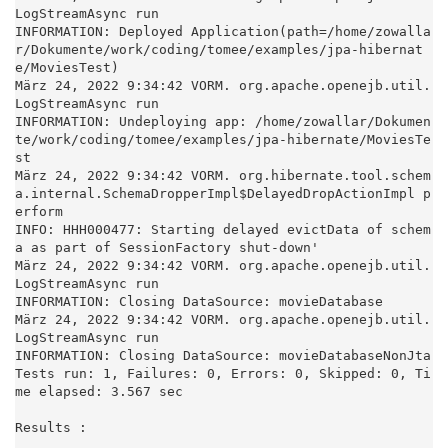
LogStreamAsync run

INFORMATION: Deployed Application(path=/home/zowalla
r/Dokumente/work/coding/tomee/examples/jpa-hibernat
e/MoviesTest)

März 24, 2022 9:34:42 VORM. org.apache.openejb.util.
LogStreamAsync run

INFORMATION: Undeploying app: /home/zowallar/Dokumen
te/work/coding/tomee/examples/jpa-hibernate/MoviesTe
st

März 24, 2022 9:34:42 VORM. org.hibernate.tool.schem
a.internal.SchemaDropperImpl$DelayedDropActionImpl p
erform

INFO: HHH000477: Starting delayed evictData of schem
a as part of SessionFactory shut-down'

März 24, 2022 9:34:42 VORM. org.apache.openejb.util.
LogStreamAsync run

INFORMATION: Closing DataSource: movieDatabase

März 24, 2022 9:34:42 VORM. org.apache.openejb.util.
LogStreamAsync run

INFORMATION: Closing DataSource: movieDatabaseNonJta

Tests run: 1, Failures: 0, Errors: 0, Skipped: 0, Ti
me elapsed: 3.567 sec

Results :
