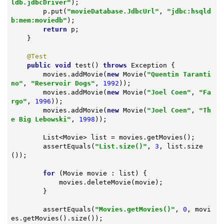
ldb.jdbcDriver"
);

        p.put(
"movieDatabase.JdbcUrl"
, 
"jdbc:hsqld
b:mem:moviedb"
);

return
 p;

    }

@Test
public
void
test
()
throws
 Exception 
{

        movies.addMovie(
new
 Movie(
"Quentin Taranti
no"
, 
"Reservoir Dogs"
, 
1992
));

        movies.addMovie(
new
 Movie(
"Joel Coen"
, 
"Fa
rgo"
, 
1996
));

        movies.addMovie(
new
 Movie(
"Joel Coen"
, 
"Th
e Big Lebowski"
, 
1998
));

        List<Movie> list = movies.getMovies();

        assertEquals(
"List.size()"
, 
3
, list.size
());

for
 (Movie movie : list) {

            movies.deleteMovie(movie);

        }

        assertEquals(
"Movies.getMovies()"
, 
0
, movi
es.getMovies().size());
