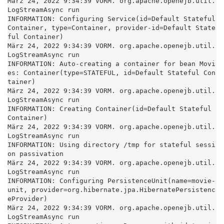
März 24, 2022 9:34:39 VORM. org.apache.openejb.util.
LogStreamAsync run

INFORMATION: Configuring Service(id=Default Stateful 
Container, type=Container, provider-id=Default State
ful Container)

März 24, 2022 9:34:39 VORM. org.apache.openejb.util.
LogStreamAsync run

INFORMATION: Auto-creating a container for bean Movi
es: Container(type=STATEFUL, id=Default Stateful Con
tainer)

März 24, 2022 9:34:39 VORM. org.apache.openejb.util.
LogStreamAsync run

INFORMATION: Creating Container(id=Default Stateful 
Container)

März 24, 2022 9:34:39 VORM. org.apache.openejb.util.
LogStreamAsync run

INFORMATION: Using directory /tmp for stateful sessi
on passivation

März 24, 2022 9:34:39 VORM. org.apache.openejb.util.
LogStreamAsync run

INFORMATION: Configuring PersistenceUnit(name=movie-
unit, provider=org.hibernate.jpa.HibernatePersistenc
eProvider)

März 24, 2022 9:34:39 VORM. org.apache.openejb.util.
LogStreamAsync run
