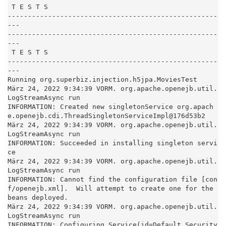
 T E S T S

----------------------------------------------------
---

----------------------------------------------------
---

 T E S T S

----------------------------------------------------
---

Running org.superbiz.injection.h5jpa.MoviesTest

März 24, 2022 9:34:39 VORM. org.apache.openejb.util.
LogStreamAsync run

INFORMATION: Created new singletonService org.apach
e.openejb.cdi.ThreadSingletonServiceImpl@176d53b2

März 24, 2022 9:34:39 VORM. org.apache.openejb.util.
LogStreamAsync run

INFORMATION: Succeeded in installing singleton servi
ce

März 24, 2022 9:34:39 VORM. org.apache.openejb.util.
LogStreamAsync run

INFORMATION: Cannot find the configuration file [con
f/openejb.xml].  Will attempt to create one for the 
beans deployed.

März 24, 2022 9:34:39 VORM. org.apache.openejb.util.
LogStreamAsync run

INFORMATION: Configuring Service(id=Default Security 