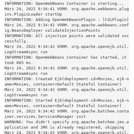
INFORMATION: OpenWebBeans Container is starting...

März 24, 2022 9:34:41 VORM. org.apache.webbeans.plug
ins.PluginLoader startUp

INFORMATION: Adding OpenWebBeansPlugin : [CdiPlugin]

März 24, 2022 9:34:42 VORM. org.apache.webbeans.conf
ig.BeansDeployer validateInjectionPoints

INFORMATION: All injection points were validated suc
cessfully.

März 24, 2022 9:34:42 VORM. org.apache.openejb.util.
LogStreamAsync run

INFORMATION: OpenWebBeans Container has started, it 
took 665 ms.

März 24, 2022 9:34:42 VORM. org.apache.openejb.util.
LogStreamAsync run

INFORMATION: Created Ejb(deployment-id=Movies, ejb-n
ame=Movies, container=Default Stateful Container)

März 24, 2022 9:34:42 VORM. org.apache.openejb.util.
LogStreamAsync run

INFORMATION: Started Ejb(deployment-id=Movies, ejb-n
ame=Movies, container=Default Stateful Container)

März 24, 2022 9:34:42 VORM. org.apache.batchee.conta
iner.services.ServicesManager init

WARNUNG: You didn't specify org.apache.batchee.jmx.a
pplication and JMX is already registered, skipping

März 24, 2022 9:34:42 VORM. org.apache.openejb.util.