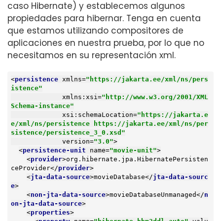
caso Hibernate) y establecemos algunos
propiedades para hibernar. Tenga en cuenta
que estamos utilizando compositores de
aplicaciones en nuestra prueba, por lo que no
necesitamos en su representación xml.
<
persistence
xmlns
=
"https://jakarta.ee/xml/ns/pers
istence"
xmlns:xsi
=
"http://www.w3.org/2001/XML
Schema-instance"
xsi:schemaLocation
=
"https://jakarta.e
e/xml/ns/persistence https://jakarta.ee/xml/ns/per
sistence/persistence_3_0.xsd"
version
=
"3.0"
>
<
persistence-unit
name
=
"movie-unit"
>
<
provider
>
org.hibernate.jpa.HibernatePersisten
ceProvider
</
provider
>
<
jta-data-source
>
movieDatabase
</
jta-data-sourc
e
>
<
non-jta-data-source
>
movieDatabaseUnmanaged
</
n
on-jta-data-source
>
<
properties
>