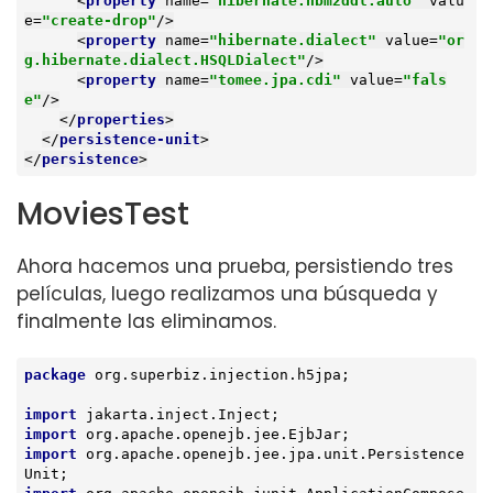
<
property
name
=
"hibernate.hbm2ddl.auto"
valu
e
=
"create-drop"
/>
<
property
name
=
"hibernate.dialect"
value
=
"or
g.hibernate.dialect.HSQLDialect"
/>
<
property
name
=
"tomee.jpa.cdi"
value
=
"fals
e"
/>
</
properties
>
</
persistence-unit
>
</
persistence
>
MoviesTest
Ahora hacemos una prueba, persistiendo tres
películas, luego realizamos una búsqueda y
finalmente las eliminamos.
package
 org.superbiz.injection.h5jpa;

import
import
import
 org.apache.openejb.jee.jpa.unit.Persistence