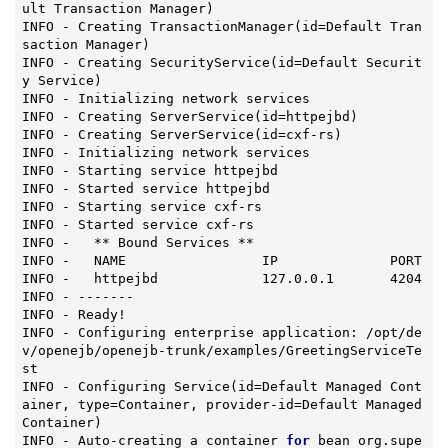
ult Transaction Manager)
INFO - Creating 
TransactionManager
(id=Default Tran
saction Manager)
INFO - Creating 
SecurityService
(id=Default Securit
y Service)
INFO - Initializing network services

INFO - Creating 
ServerService
(id=httpejbd)
INFO - Creating 
ServerService
(id=cxf-rs)
INFO - Initializing network services

INFO - Starting service httpejbd

INFO - Started service httpejbd

INFO - Starting service cxf-rs

INFO - Started service cxf-rs

INFO -   ** Bound Services **

INFO -   NAME                 IP              PORT

INFO -   httpejbd             127.0.0.1       4204

INFO - -------

INFO - Ready!

INFO - Configuring enterprise application: /opt/de
v/openejb/openejb-trunk/examples/GreetingServiceTe
st

INFO - Configuring 
Service
(id=Default Managed Cont
ainer, type=Container, provider-id=Default Managed 
Container)
INFO - Auto-creating a container 
for
 bean org.supe