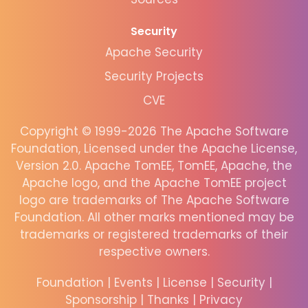
Security
Apache Security
Security Projects
CVE
Copyright © 1999-2026 The Apache Software
Foundation, Licensed under the Apache License,
Version 2.0. Apache TomEE, TomEE, Apache, the
Apache logo, and the Apache TomEE project
logo are trademarks of The Apache Software
Foundation. All other marks mentioned may be
trademarks or registered trademarks of their
respective owners.
Foundation
|
Events
|
License
|
Security
|
Sponsorship
|
Thanks
|
Privacy