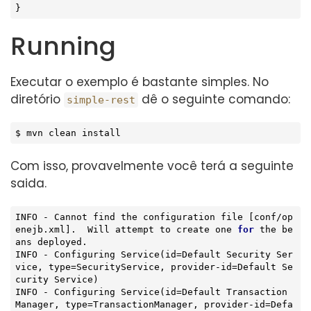
}
Running
Executar o exemplo é bastante simples. No
diretório
dê o seguinte comando:
simple-rest
$ mvn clean install
Com isso, provavelmente você terá a seguinte
saida.
INFO - Cannot find the configuration file [conf/op
enejb.xml].  Will attempt to create one 
for
 the be
ans deployed.

INFO - 
Configuring 
Service
(id=Default Security Ser
vice, type=SecurityService, provider-id=Default Se
curity Service)
INFO - Configuring 
Service
(id=Default Transaction 
Manager, type=TransactionManager, provider-id=Defa