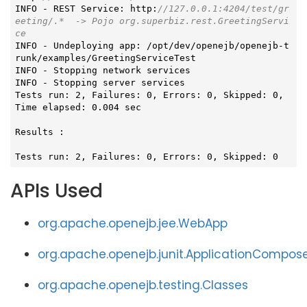
INFO - REST Service: http:
//127.0.0.1:4204/test/gr
eeting/.*  -> Pojo org.superbiz.rest.GreetingServi
ce
INFO - Undeploying app: /opt/dev/openejb/openejb-t
runk/examples/GreetingServiceTest

INFO - Stopping network services

INFO - Stopping server services

Tests run: 2, Failures: 0, Errors: 0, Skipped: 0, 
Time elapsed: 0.004 sec

Results :

Tests run: 2, Failures: 0, Errors: 0, Skipped: 0
APIs Used
org.apache.openejb.jee.WebApp
org.apache.openejb.junit.ApplicationCompos
org.apache.openejb.testing.Classes