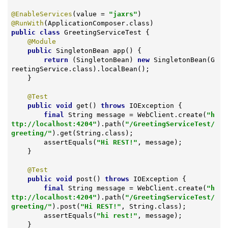
@EnableServices
(value = 
"jaxrs"
@RunWith
public
class
GreetingServiceTest
{

@Module
public
 SingletonBean 
app
()
{

return
 (SingletonBean) 
new
 SingletonBean(G
reetingService.class).localBean();

    }

@Test
public
void
get
()
throws
 IOException 
{

final
 String message = WebClient.create(
"h
ttp://localhost:4204"
).path(
"/GreetingServiceTest/
greeting/"
).get(String.class);

        assertEquals(
"Hi REST!"
, message);

    }

@Test
public
void
post
()
throws
 IOException 
{

final
 String message = WebClient.create(
"h
ttp://localhost:4204"
).path(
"/GreetingServiceTest/
greeting/"
).post(
"Hi REST!"
, String.class);

        assertEquals(
"hi rest!"
, message);

    }
