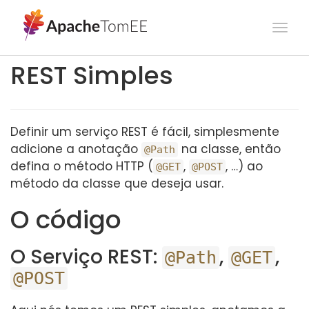
Togg
navi
REST Simples
Definir um serviço REST é fácil, simplesmente
adicione a anotação
na classe, então
@Path
defina o método HTTP (
,
, …​) ao
@GET
@POST
método da classe que deseja usar.
O código
O Serviço REST:
,
,
@Path
@GET
@POST