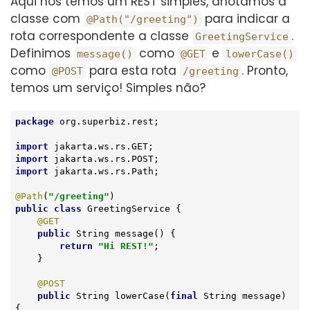
Aqui nós temos um REST simples, anotamos a
classe com
para indicar a
@Path("/greeting")
rota correspondente a classe
.
GreetingService
Definimos
como
e
message()
@GET
lowerCase()
como
para esta rota
. Pronto,
@POST
/greeting
temos um serviço! Simples não?
package
 org.superbiz.rest;

import
import
import
 jakarta.ws.rs.Path;

@Path
(
"/greeting"
public
class
GreetingService
{

@GET
public
 String 
message
()
{

return
"Hi REST!"
;

    }

@POST
public
 String 
lowerCase
(
final
 String message)
{
