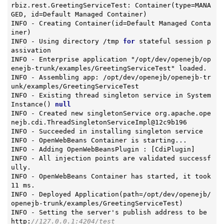
rbiz.rest.GreetingServiceTest: 
Container
(type=MANA
GED, id=Default Managed Container)
INFO - Creating 
Container
(id=Default Managed Conta
iner)
INFO - Using directory /tmp 
for
 stateful session p
assivation

INFO - Enterprise application "/opt/dev/openejb/op
enejb-trunk/examples/GreetingServiceTest" loaded.

INFO - Assembling app: /opt/dev/openejb/openejb-tr
unk/examples/GreetingServiceTest

INFO - Existing thread singleton service in 
System
Instance
()
null
INFO - Created new singletonService org.apache.ope
nejb.cdi.ThreadSingletonServiceImpl@12c9b196

INFO - Succeeded in installing singleton service

INFO - OpenWebBeans Container is starting...

INFO - Adding OpenWebBeansPlugin : [CdiPlugin]

INFO - All injection points are validated successf
ully.

INFO - OpenWebBeans Container has started, it took 
11 ms.

INFO - Deployed 
Application
(path=/opt/dev/openejb/
openejb-trunk/examples/GreetingServiceTest)
INFO - Setting the server's publish address to be 
http:
//127.0.0.1:4204/test