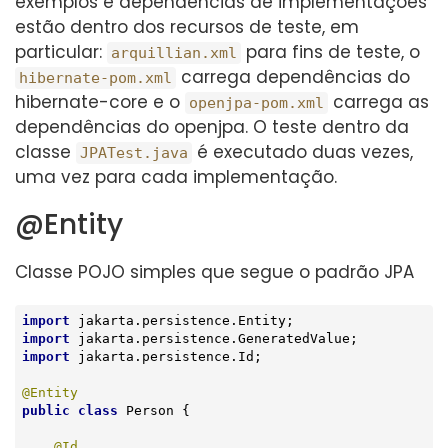
exemplos e dependências de implementações
estão dentro dos recursos de teste, em
particular:
para fins de teste, o
arquillian.xml
carrega dependências do
hibernate-pom.xml
hibernate-core e o
carrega as
openjpa-pom.xml
dependências do openjpa. O teste dentro da
classe
é executado duas vezes,
JPATest.java
uma vez para cada implementação.
@Entity
Classe POJO simples que segue o padrão JPA
import
import
import
 jakarta.persistence.Id;

@Entity
public
class
Person
{

@Id