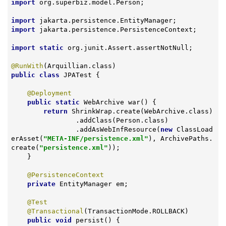
import
 org.superbiz.model.Person;

import
import
 jakarta.persistence.PersistenceContext;

import
static
 org.junit.Assert.assertNotNull;

@RunWith
public
class
JPATest
{

@Deployment
public
static
 WebArchive 
war
()
{

return
 ShrinkWrap.create(WebArchive.class)

                .addClass(Person.class)

                .addAsWebInfResource(
new
 ClassLoad
erAsset(
"META-INF/persistence.xml"
), ArchivePaths.
create(
"persistence.xml"
));

    }

@PersistenceContext
private
 EntityManager em;

@Test
@Transactional
(TransactionMode.ROLLBACK)

public
void
persist
()
{
