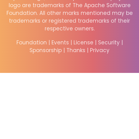
logo are trademarks of The Apache Software
Foundation. All other marks mentioned may be
trademarks or registered trademarks of their
respective owners.
Foundation
|
Events
|
License
|
Security
|
Sponsorship
|
Thanks
|
Privacy