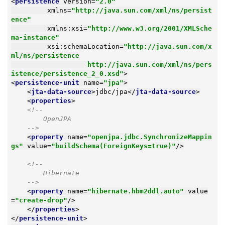
<
persistence
version
=
"2.0"
xmlns
=
"http://java.sun.com/xml/ns/persist
ence"
xmlns:xsi
=
"http://www.w3.org/2001/XMLSche
ma-instance"
xsi:schemaLocation
=
"http://java.sun.com/x
ml/ns/persistence

                   http://java.sun.com/xml/ns/pers
istence/persistence_2_0.xsd"
>
<
persistence-unit
name
=
"jpa"
>
<
jta-data-source
>
jdbc/jpa
</
jta-data-source
>
<
properties
>
<!--

        OpenJPA

    -->
<
property
name
=
"openjpa.jdbc.SynchronizeMappin
gs"
value
=
"buildSchema(ForeignKeys=true)"
/>
<!--

        Hibernate

    -->
<
property
name
=
"hibernate.hbm2ddl.auto"
value
=
"create-drop"
/>
</
properties
>
</
persistence-unit
>