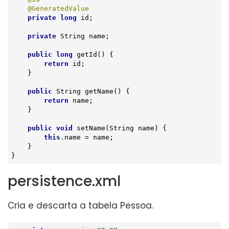
@GeneratedValue
private
long
 id;

private
 String name;

public
long
getId
()
{

return
 id;

    }

public
 String 
getName
()
{

return
 name;

    }

public
void
setName
(String name)
{

this
.name = name;

    }

}
persistence.xml
Cria e descarta a tabela Pessoa.