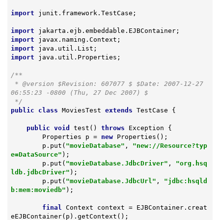
import
 junit.framework.TestCase;

import
import
import
import
 java.util.Properties;

/**

 * 
@version
 $Revision: 607077 $ $Date: 2007-12-27 
06:55:23 -0800 (Thu, 27 Dec 2007) $

 */
public
class
MoviesTest
extends
TestCase
{

public
void
test
()
throws
 Exception 
{

        Properties p = 
new
 Properties();

        p.put(
"movieDatabase"
, 
"new://Resource?typ
e=DataSource"
);

        p.put(
"movieDatabase.JdbcDriver"
, 
"org.hsq
ldb.jdbcDriver"
);

        p.put(
"movieDatabase.JdbcUrl"
, 
"jdbc:hsqld
b:mem:moviedb"
);

final
 Context context = EJBContainer.creat
eEJBContainer(p).getContext();
