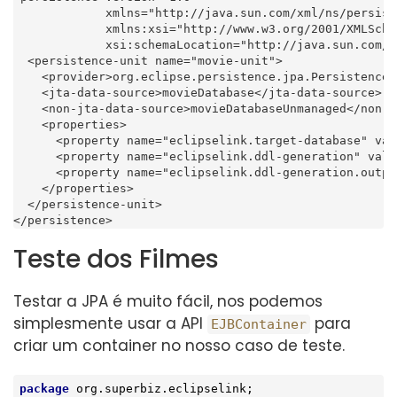
             xmlns="http://java.sun.com/xml/ns/persiste
             xmlns:xsi="http://www.w3.org/2001/XMLSche
             xsi:schemaLocation="http://java.sun.com/x
  <persistence-unit name="movie-unit">

    <provider>org.eclipse.persistence.jpa.PersistenceP
    <jta-data-source>movieDatabase</jta-data-source>

    <non-jta-data-source>movieDatabaseUnmanaged</non-j
    <properties>

      <property name="eclipselink.target-database" val
      <property name="eclipselink.ddl-generation" valu
      <property name="eclipselink.ddl-generation.outpu
    </properties>

  </persistence-unit>

</persistence>
Teste dos Filmes
Testar a JPA é muito fácil, nos podemos
simplesmente usar a API
para
EJBContainer
criar um container no nosso caso de teste.
package
 org.superbiz.eclipselink;
