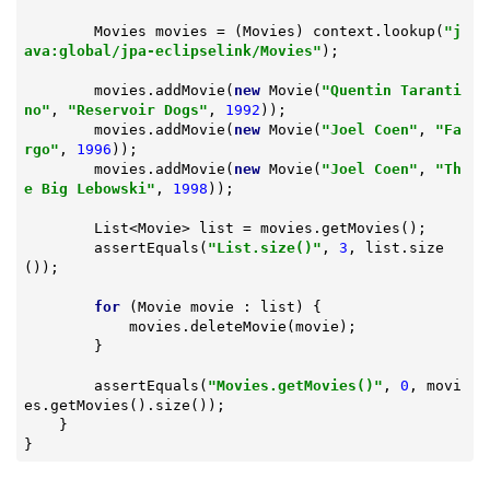
        Movies movies = (Movies) context.lookup(
"j
ava:global/jpa-eclipselink/Movies"
);

        movies.addMovie(
new
 Movie(
"Quentin Taranti
no"
, 
"Reservoir Dogs"
, 
1992
));

        movies.addMovie(
new
 Movie(
"Joel Coen"
, 
"Fa
rgo"
, 
1996
));

        movies.addMovie(
new
 Movie(
"Joel Coen"
, 
"Th
e Big Lebowski"
, 
1998
));

        List<Movie> list = movies.getMovies();

        assertEquals(
"List.size()"
, 
3
, list.size
());

for
 (Movie movie : list) {

            movies.deleteMovie(movie);

        }

        assertEquals(
"Movies.getMovies()"
, 
0
, movi
es.getMovies().size());

    }

}