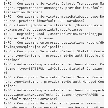
INFO - Configuring Service(id=Default Transaction Ma
nager, type=TransactionManager, provider-id=Default 
Transaction Manager)

INFO - Configuring Service(id=movieDatabase, type=Re
source, provider-id=Default JDBC Database)

INFO - Found EjbModule in classpath: /Users/dblevin
s/examples/jpa-eclipselink/target/classes

INFO - Beginning load: /Users/dblevins/examples/jpa-
eclipselink/target/classes

INFO - Configuring enterprise application: /Users/db
levins/examples/jpa-eclipselink

INFO - Configuring Service(id=Default Stateful Conta
iner, type=Container, provider-id=Default Stateful C
ontainer)

INFO - Auto-creating a container for bean Movies: Co
ntainer(type=STATEFUL, id=Default Stateful Containe
r)

INFO - Configuring Service(id=Default Managed Contai
ner, type=Container, provider-id=Default Managed Con
tainer)

INFO - Auto-creating a container for bean org.superb
iz.eclipselink.MoviesTest: Container(type=MANAGED, i
d=Default Managed Container)

INFO - Configuring PersistenceUnit(name=movie-unit, 
provider=org.eclipse.persistence.jpa.PersistenceProv