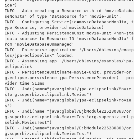
ider)

INFO - Auto-creating a Resource with id 'movieDataba
seNonJta' of type 'DataSource for 'movie-unit'.

INFO - Configuring Service(id=movieDatabaseNonJta, t
ype=Resource, provider-id=movieDatabase)

INFO - Adjusting PersistenceUnit movie-unit <non-jta
-data-source> to Resource ID 'movieDatabaseNonJta' f
rom 'movieDatabaseUnmanaged'

INFO - Enterprise application "/Users/dblevins/examp
les/jpa-eclipselink" loaded.

INFO - Assembling app: /Users/dblevins/examples/jpa-
eclipselink

INFO - PersistenceUnit(name=movie-unit, provider=or
g.eclipse.persistence.jpa.PersistenceProvider) - pro
vider time 511ms

INFO - Jndi(name="java:global/jpa-eclipselink/Movie
s!org.superbiz.eclipselink.Movies")

INFO - Jndi(name="java:global/jpa-eclipselink/Movie
s")

INFO - Jndi(name="java:global/EjbModule225280863/or
g.superbiz.eclipselink.MoviesTest!org.superbiz.eclip
selink.MoviesTest")

INFO - Jndi(name="java:global/EjbModule225280863/or
g.superbiz.eclipselink.MoviesTest")
