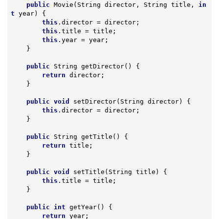
public
Movie
(String director, String title, 
in
t
 year)
{

this
.director = director;

this
.title = title;

this
.year = year;

    }

public
 String 
getDirector
()
{

return
 director;

    }

public
void
setDirector
(String director)
{

this
.director = director;

    }

public
 String 
getTitle
()
{

return
 title;

    }

public
void
setTitle
(String title)
{

this
.title = title;

    }

public
int
getYear
()
{

return
 year;
