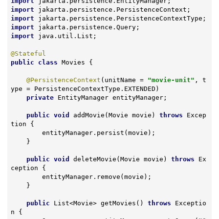
import
import
import
import
import
 java.util.List;

@Stateful
public
class
Movies
{

@PersistenceContext
(unitName = 
"movie-unit"
, t
ype = PersistenceContextType.EXTENDED)

private
 EntityManager entityManager;

public
void
addMovie
(Movie movie)
throws
 Excep
tion 
{

        entityManager.persist(movie);

    }

public
void
deleteMovie
(Movie movie)
throws
 Ex
ception 
{

        entityManager.remove(movie);

    }

public
 List<Movie> 
getMovies
()
throws
 Exceptio
n 
{
