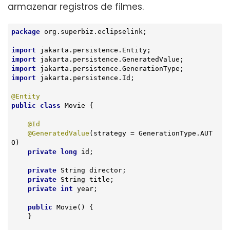
armazenar registros de filmes.
package
 org.superbiz.eclipselink;

import
import
import
import
 jakarta.persistence.Id;

@Entity
public
class
Movie
{

@Id
@GeneratedValue
(strategy = GenerationType.AUT
O)

private
long
 id;

private
 String director;

private
 String title;

private
int
 year;

public
Movie
()
{

    }
