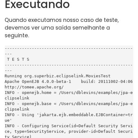
Executando
Quando executamos nosso caso de teste,
devemos ver uma saída semelhante a
seguinte.
----------------------------------------------------
---

 T E S T S

----------------------------------------------------
---

Running org.superbiz.eclipselink.MoviesTest

Apache OpenEJB 4.0.0-beta-1    build: 20111002-04:06

http://tomee.apache.org/

INFO - openejb.home = /Users/dblevins/examples/jpa-e
clipselink

INFO - openejb.base = /Users/dblevins/examples/jpa-e
clipselink

INFO - Using 'jakarta.ejb.embeddable.EJBContainer=tr
ue'

INFO - Configuring Service(id=Default Security Servi
ce, type=SecurityService, provider-id=Default Securi
ty Service)
