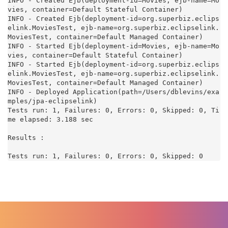
INFO - Created Ejb(deployment-id=Movies, ejb-name=Mo
vies, container=Default Stateful Container)

INFO - Created Ejb(deployment-id=org.superbiz.eclips
elink.MoviesTest, ejb-name=org.superbiz.eclipselink.
MoviesTest, container=Default Managed Container)

INFO - Started Ejb(deployment-id=Movies, ejb-name=Mo
vies, container=Default Stateful Container)

INFO - Started Ejb(deployment-id=org.superbiz.eclips
elink.MoviesTest, ejb-name=org.superbiz.eclipselink.
MoviesTest, container=Default Managed Container)

INFO - Deployed Application(path=/Users/dblevins/exa
mples/jpa-eclipselink)

Tests run: 1, Failures: 0, Errors: 0, Skipped: 0, Ti
me elapsed: 3.188 sec

Results :

Tests run: 1, Failures: 0, Errors: 0, Skipped: 0