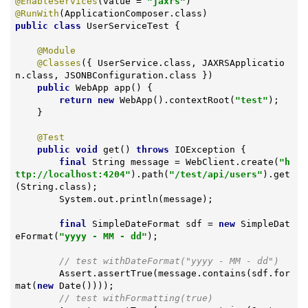
@EnableServices
(value = 
"jaxrs"
@RunWith
public
class
UserServiceTest
{

@Module
@Classes
({ UserService.class, JAXRSApplicatio
n.class, JSONBConfiguration.class })

public
 WebApp 
app
()
{

return
new
 WebApp().contextRoot(
"test"
);

    }

@Test
public
void
get
()
throws
 IOException 
{

final
 String message = WebClient.create(
"h
ttp://localhost:4204"
).path(
"/test/api/users"
).get
(String.class);

        System.out.println(message);

final
 SimpleDateFormat sdf = 
new
 SimpleDat
eFormat(
"yyyy - MM - dd"
);

// test withDateFormat("yyyy - MM - dd")
        Assert.assertTrue(message.contains(sdf.for
mat(
new
 Date())));

// test withFormatting(true)