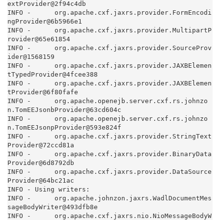
extProvider@2f94c4db

INFO -      org.apache.cxf.jaxrs.provider.FormEncodi
ngProvider@6b5966e1

INFO -      org.apache.cxf.jaxrs.provider.MultipartP
rovider@65e61854

INFO -      org.apache.cxf.jaxrs.provider.SourceProv
ider@1568159

INFO -      org.apache.cxf.jaxrs.provider.JAXBElemen
tTypedProvider@4fcee388

INFO -      org.apache.cxf.jaxrs.provider.JAXBElemen
tProvider@6f80fafe

INFO -      org.apache.openejb.server.cxf.rs.johnzo
n.TomEEJsonbProvider@63cd604c

INFO -      org.apache.openejb.server.cxf.rs.johnzo
n.TomEEJsonpProvider@593e824f

INFO -      org.apache.cxf.jaxrs.provider.StringText
Provider@72ccd81a

INFO -      org.apache.cxf.jaxrs.provider.BinaryData
Provider@6d8792db

INFO -      org.apache.cxf.jaxrs.provider.DataSource
Provider@64bc21ac

INFO - Using writers:

INFO -      org.apache.johnzon.jaxrs.WadlDocumentMes
sageBodyWriter@493dfb8e

INFO -      org.apache.cxf.jaxrs.nio.NioMessageBodyW