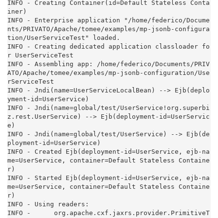
INFO - Creating Container(id=Default Stateless Conta
iner)

INFO - Enterprise application "/home/federico/Docume
nts/PRIVATO/Apache/tomee/examples/mp-jsonb-configura
tion/UserServiceTest" loaded.

INFO - Creating dedicated application classloader fo
r UserServiceTest

INFO - Assembling app: /home/federico/Documents/PRIV
ATO/Apache/tomee/examples/mp-jsonb-configuration/Use
rServiceTest

INFO - Jndi(name=UserServiceLocalBean) --> Ejb(deplo
yment-id=UserService)

INFO - Jndi(name=global/test/UserService!org.superbi
z.rest.UserService) --> Ejb(deployment-id=UserServic
e)

INFO - Jndi(name=global/test/UserService) --> Ejb(de
ployment-id=UserService)

INFO - Created Ejb(deployment-id=UserService, ejb-na
me=UserService, container=Default Stateless Containe
r)

INFO - Started Ejb(deployment-id=UserService, ejb-na
me=UserService, container=Default Stateless Containe
r)

INFO - Using readers:

INFO -      org.apache.cxf.jaxrs.provider.PrimitiveT