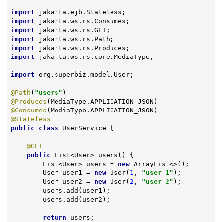
import
import
import
import
import
import
 jakarta.ws.rs.core.MediaType;

import
 org.superbiz.model.User;

@Path
(
"users"
@Produces
@Consumes
@Stateless
public
class
UserService
{

@GET
public
 List<User> 
users
()
{

        List<User> users = 
new
 ArrayList<>();

        User user1 = 
new
 User(
1
, 
"user 1"
);

        User user2 = 
new
 User(
2
, 
"user 2"
);

        users.add(user1);

        users.add(user2);

return
 users;
