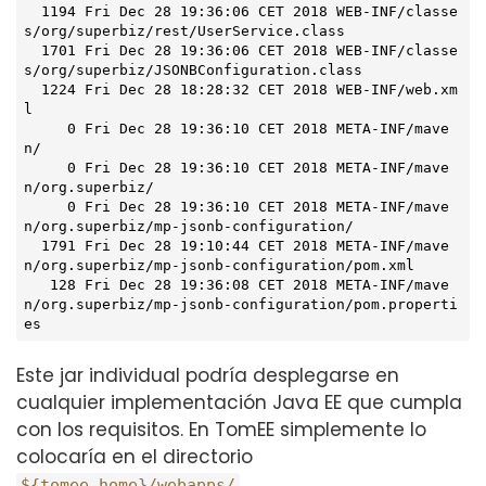
  1194 Fri Dec 28 19:36:06 CET 2018 WEB-INF/classe
s/org/superbiz/rest/UserService.class

  1701 Fri Dec 28 19:36:06 CET 2018 WEB-INF/classe
s/org/superbiz/JSONBConfiguration.class

  1224 Fri Dec 28 18:28:32 CET 2018 WEB-INF/web.xm
l

     0 Fri Dec 28 19:36:10 CET 2018 META-INF/mave
n/

     0 Fri Dec 28 19:36:10 CET 2018 META-INF/mave
n/org.superbiz/

     0 Fri Dec 28 19:36:10 CET 2018 META-INF/mave
n/org.superbiz/mp-jsonb-configuration/

  1791 Fri Dec 28 19:10:44 CET 2018 META-INF/mave
n/org.superbiz/mp-jsonb-configuration/pom.xml

   128 Fri Dec 28 19:36:08 CET 2018 META-INF/mave
n/org.superbiz/mp-jsonb-configuration/pom.properti
es
Este jar individual podría desplegarse en
cualquier implementación Java EE que cumpla
con los requisitos. En TomEE simplemente lo
colocaría en el directorio
.
${tomee.home}/webapps/