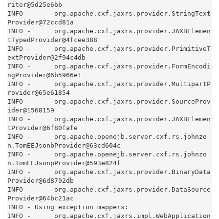
riter@5d25e6bb

INFO -      org.apache.cxf.jaxrs.provider.StringText
Provider@72ccd81a

INFO -      org.apache.cxf.jaxrs.provider.JAXBElemen
tTypedProvider@4fcee388

INFO -      org.apache.cxf.jaxrs.provider.PrimitiveT
extProvider@2f94c4db

INFO -      org.apache.cxf.jaxrs.provider.FormEncodi
ngProvider@6b5966e1

INFO -      org.apache.cxf.jaxrs.provider.MultipartP
rovider@65e61854

INFO -      org.apache.cxf.jaxrs.provider.SourceProv
ider@1568159

INFO -      org.apache.cxf.jaxrs.provider.JAXBElemen
tProvider@6f80fafe

INFO -      org.apache.openejb.server.cxf.rs.johnzo
n.TomEEJsonbProvider@63cd604c

INFO -      org.apache.openejb.server.cxf.rs.johnzo
n.TomEEJsonpProvider@593e824f

INFO -      org.apache.cxf.jaxrs.provider.BinaryData
Provider@6d8792db

INFO -      org.apache.cxf.jaxrs.provider.DataSource
Provider@64bc21ac

INFO - Using exception mappers:

INFO -      org.apache.cxf.jaxrs.impl.WebApplication