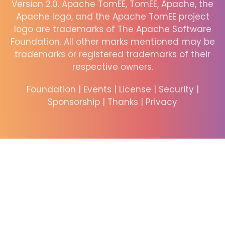
Version 2.0. Apache TomEE, TomEE, Apache, the
Apache logo, and the Apache TomEE project
logo are trademarks of The Apache Software
Foundation. All other marks mentioned may be
trademarks or registered trademarks of their
respective owners.
Foundation
|
Events
|
License
|
Security
|
Sponsorship
|
Thanks
|
Privacy